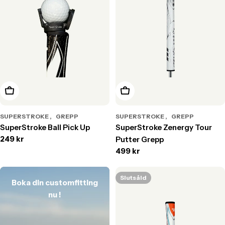
Lägg till i varukorg
Välj alternativ
SUPERSTROKE
GREPP
SUPERSTROKE
GREPP
SuperStroke Ball Pick Up
SuperStroke Zenergy Tour
Translation
249 kr
Putter Grepp
missing:
Translation
499 kr
sv.products.product.price.regular_price
missing:
sv.products.product.price.r
Slutsåld
Boka din customfitting
nu !