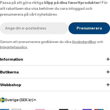
Passa på att göra riktiga
klipp på dina favoritprodukter
! För
att rabattaen ska visa behöver du vara inloggad och
prenumerera på vårt nyhetsbrev.
E-
Prenumerera
post
Genom att prenumerera godkänner du våra
Användarvillkor
och
Integritetspolicy.
Information
Butikerna
Webbshop
Translation
Sverige (SEK kr)
missing: