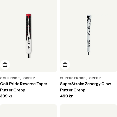
Välj alternativ
Välj alternativ
GOLFPRIDE
GREPP
SUPERSTROKE
GREPP
Golf Pride Reverse Taper
SuperStroke Zenergy Claw
Putter Grepp
Putter Grepp
Translation
399 kr
Translation
499 kr
missing:
missing:
sv.products.product.price.regular_price
sv.products.product.price.r