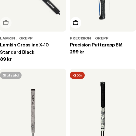
Slutsåld
Lägg till i varukorg
LAMKIN
GREPP
PRECISION
GREPP
Lamkin Crossline X-10
Precision Puttgrepp Blå
Translation
299 kr
Standard Black
missing:
Translation
89 kr
sv.products.product.price.r
missing:
sv.products.product.price.regular_price
Slutsåld
-25%