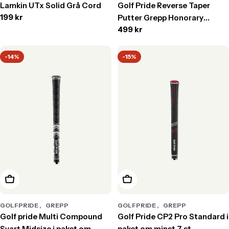
Lamkin UTx Solid Grå Cord
Golf Pride Reverse Taper
Translation
199 kr
Putter Grepp Honorary
missing:
Translation
499 kr
Starter
sv.products.product.price.regular_price
missing:
sv.products.product.price.r
-14%
-15%
Välj alternativ
Välj alternativ
GOLFPRIDE
GREPP
GOLFPRIDE
GREPP
Golf pride Multi Compound
Golf Pride CP2 Pro Standard i
Svart Midsize i paket om
paket om minst 7 st