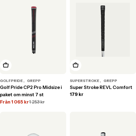
Välj alternativ
Välj alternativ
GOLFPRIDE
GREPP
SUPERSTROKE
GREPP
Golf Pride CP2 Pro Midsize i
Super Stroke REVL Comfort
Translation
179 kr
paket om minst 7 st
missing:
Från
1 065 kr
1 253 kr
Translation
Translation
sv.products.product.price.r
missing:
missing:
sv.products.product.price.sale_price
sv.products.product.price.regular_price