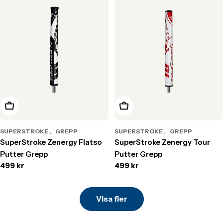
Välj alternativ
Välj alternativ
SUPERSTROKE
GREPP
SUPERSTROKE
GREPP
SuperStroke Zenergy Flatso
SuperStroke Zenergy Tour
Putter Grepp
Putter Grepp
Translation
499 kr
Translation
499 kr
missing:
missing:
sv.products.product.price.regular_price
sv.products.product.price.r
Visa fler