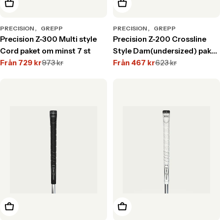
Välj alternativ
Välj alternativ
PRECISION
GREPP
PRECISION
GREPP
Precision Z-300 Multi style
Precision Z-200 Crossline
Cord paket om minst 7 st
Style Dam(undersized) paket
Från
729 kr
973 kr
om minst 7 st
Från
467 kr
623 kr
Translation
Translation
Translation
Translation
missing:
missing:
missing:
missing:
sv.products.product.price.sale_price
sv.products.product.price.regular_price
sv.products.product.price.s
sv.products.product.price.r
Välj alternativ
Välj alternativ