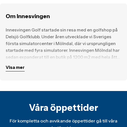
Om Innesvingen
Innesvingen Golf startade sin resa med en golfshop på
Delsjö Golfklubb. Under åren utvecklade vi Sveriges
första simulatorcenter i Mölndal, där vi ursprungligen
startade med fyra simulatorer. Innesvingen Mölndal har
sedan expanderat till en butik på 1200 m2 med hela åtta
simulatorer och dessutom en custom fitting-studio.
Visa mer
Butiken erbjuder en komplett golf upplevelse året runt –
oavsett väder!
År 2018 utökade vi verksamheten genom att öppna vår
andra butik i Kungälv. Med en yta på 600 m2 och fyra
golfsimulatorer samt en egen custom fitting–
Våra öppettider
studioerbjuder även denna butik en helhetslösning för
alla golfentusiaster.
För kompletta och avvikande öppettider gå till våra