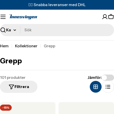
Translation
✌🏼 Snabba leveranser med DHL
missing:
sv.accessibility.skip_to_text
T
m
s
Sök
Hem
Kollektioner
Grepp
Grepp
101 produkter
Jämför:
Filtrera
-15%