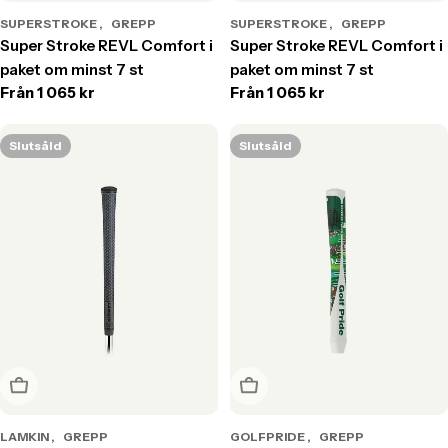
SUPERSTROKE
GREPP
SUPERSTROKE
GREPP
Super Stroke REVL Comfort i
Super Stroke REVL Comfort i
paket om minst 7 st
paket om minst 7 st
Translation
Från
1 065 kr
Translation
Från
1 065 kr
missing:
missing:
sv.products.product.price.regular_price
sv.products.product.price.r
Slutsåld
Slutsåld
Slutsåld
Slutsåld
LAMKIN
GREPP
GOLFPRIDE
GREPP