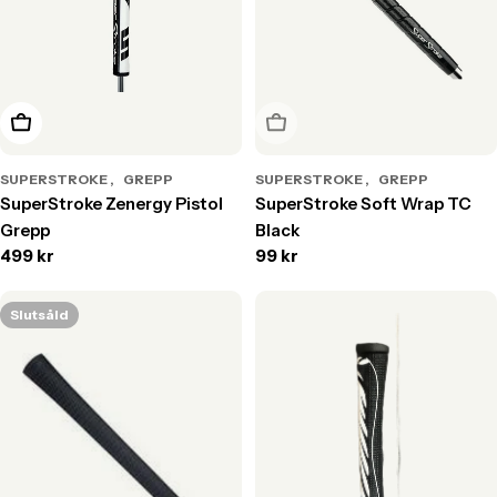
Välj alternativ
Slutsåld
SUPERSTROKE
GREPP
SUPERSTROKE
GREPP
SuperStroke Zenergy Pistol
SuperStroke Soft Wrap TC
Grepp
Black
Translation
499 kr
Translation
99 kr
missing:
missing:
sv.products.product.price.regular_price
sv.products.product.price.r
Slutsåld