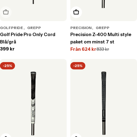
Slutsåld
Välj alternativ
GOLFPRIDE
GREPP
PRECISION
GREPP
Golf Pride Pro Only Cord
Precision Z-400 Multi style
Blå/grå
paket om minst 7 st
Translation
399 kr
Från
624 kr
833 kr
Translation
Translation
missing:
missing:
missing:
sv.products.product.price.regular_price
sv.products.product.price.s
sv.products.product.price.r
-25%
-25%