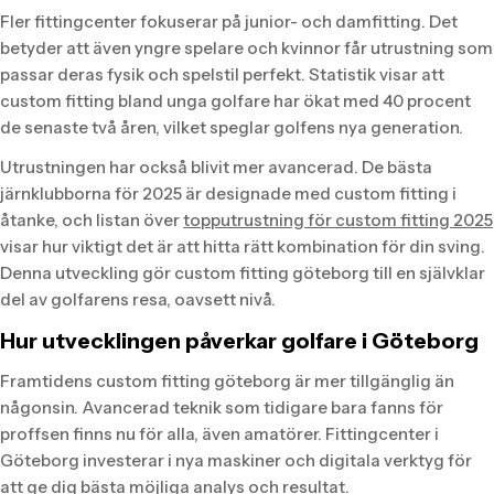
Fler fittingcenter fokuserar på junior- och damfitting. Det
betyder att även yngre spelare och kvinnor får utrustning som
passar deras fysik och spelstil perfekt. Statistik visar att
custom fitting bland unga golfare har ökat med 40 procent
de senaste två åren, vilket speglar golfens nya generation.
Utrustningen har också blivit mer avancerad. De bästa
järnklubborna för 2025 är designade med custom fitting i
åtanke, och listan över
topputrustning för custom fitting 2025
visar hur viktigt det är att hitta rätt kombination för din sving.
Denna utveckling gör custom fitting göteborg till en självklar
del av golfarens resa, oavsett nivå.
Hur utvecklingen påverkar golfare i Göteborg
Framtidens custom fitting göteborg är mer tillgänglig än
någonsin. Avancerad teknik som tidigare bara fanns för
proffsen finns nu för alla, även amatörer. Fittingcenter i
Göteborg investerar i nya maskiner och digitala verktyg för
att ge dig bästa möjliga analys och resultat.