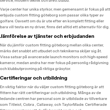
service, modern teknik och brett utbud.
Varje center har unika styrkor, men gemensamt är fokus på att
erbjuda custom fitting göteborg som passar olika typer av
golfare. Oavsett om du är ute efter en komplett fitting eller
bara vill testa en ny driver, finns det alltid ett alternativ för dig.
Jämförelse av tjänster och erbjudanden
När du jämför custom fitting göteborg mellan olika center,
märks det snabbt att utbudet och teknikerna skiljer sig åt.
Vissa satsar på avancerade launch monitors och high-speed
kameror, medan andra har mer fokus på personlig rådgivning
och klubbutprovning på riktiga gräsytor.
Certifieringar och utbildning
En viktig faktor när du väljer custom fitting göteborg är att
fittern har rätt certifieringar och utbildning. Många av de
ledande centren har personal som är utbildade av tillverkare
som Titleist, Cobra , Callaway, och TaylorMade. Certifierade