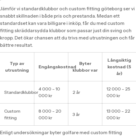
Jämför vi standardklubbor och custom fitting göteborg ser vi
snabbt skillnaden i både pris och prestanda. Medan ett
standardset kan vara billigare i inköp, får du med custom
fitting skräddarsydda klubbor som passar just din sving och
kropp. Det ökar chansen att du trivs med utrustningen och får
bättre resultat.
Långsiktig
Typ av
Byter
Engångskostnad
kostnad (5
utrustning
klubbor var
år)
4 000 – 10
12 000 – 25
Standardklubbor
2 år
000 kr
000 kr
Custom
8 000 – 20
13 000 – 22
3 år
fitting
000 kr
000 kr
Enligt undersökningar byter golfare med custom fitting