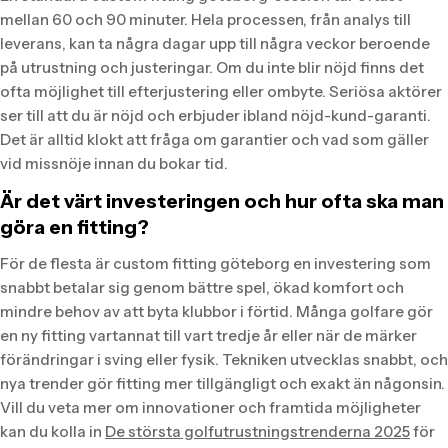
mellan 60 och 90 minuter. Hela processen, från analys till
leverans, kan ta några dagar upp till några veckor beroende
på utrustning och justeringar. Om du inte blir nöjd finns det
ofta möjlighet till efterjustering eller ombyte. Seriösa aktörer
ser till att du är nöjd och erbjuder ibland nöjd-kund-garanti.
Det är alltid klokt att fråga om garantier och vad som gäller
vid missnöje innan du bokar tid.
Är det värt investeringen och hur ofta ska man
göra en fitting?
För de flesta är custom fitting göteborg en investering som
snabbt betalar sig genom bättre spel, ökad komfort och
mindre behov av att byta klubbor i förtid. Många golfare gör
en ny fitting vartannat till vart tredje år eller när de märker
förändringar i sving eller fysik. Tekniken utvecklas snabbt, och
nya trender gör fitting mer tillgängligt och exakt än någonsin.
Vill du veta mer om innovationer och framtida möjligheter
kan du kolla in
De största golfutrustningstrenderna 2025
för