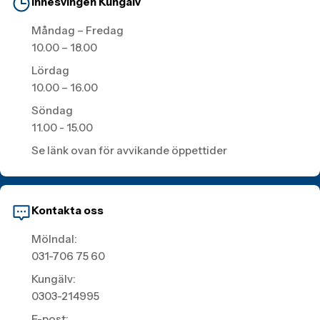
Innesvingen Kungälv
Måndag – Fredag
10.00 – 18.00
Lördag
10.00 – 16.00
Söndag
11.00 - 15.00
Se länk ovan för avvikande öppettider
Kontakta oss
Mölndal:
031-706 75 60
Kungälv:
0303-214995
E-post: