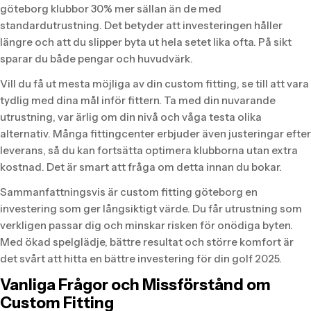
göteborg klubbor 30% mer sällan än de med
standardutrustning. Det betyder att investeringen håller
längre och att du slipper byta ut hela setet lika ofta. På sikt
sparar du både pengar och huvudvärk.
Vill du få ut mesta möjliga av din custom fitting, se till att vara
tydlig med dina mål inför fittern. Ta med din nuvarande
utrustning, var ärlig om din nivå och våga testa olika
alternativ. Många fittingcenter erbjuder även justeringar efter
leverans, så du kan fortsätta optimera klubborna utan extra
kostnad. Det är smart att fråga om detta innan du bokar.
Sammanfattningsvis är custom fitting göteborg en
investering som ger långsiktigt värde. Du får utrustning som
verkligen passar dig och minskar risken för onödiga byten.
Med ökad spelglädje, bättre resultat och större komfort är
det svårt att hitta en bättre investering för din golf 2025.
Vanliga Frågor och Missförstånd om
Custom Fitting