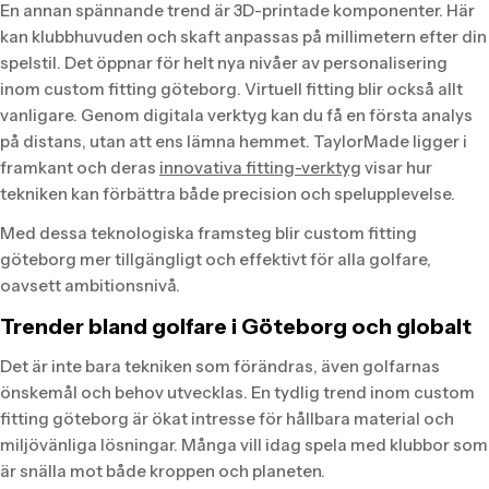
En annan spännande trend är 3D-printade komponenter. Här
kan klubbhuvuden och skaft anpassas på millimetern efter din
spelstil. Det öppnar för helt nya nivåer av personalisering
inom custom fitting göteborg. Virtuell fitting blir också allt
vanligare. Genom digitala verktyg kan du få en första analys
på distans, utan att ens lämna hemmet. TaylorMade ligger i
framkant och deras
innovativa fitting-verktyg
visar hur
tekniken kan förbättra både precision och spelupplevelse.
Med dessa teknologiska framsteg blir custom fitting
göteborg mer tillgängligt och effektivt för alla golfare,
oavsett ambitionsnivå.
Trender bland golfare i Göteborg och globalt
Det är inte bara tekniken som förändras, även golfarnas
önskemål och behov utvecklas. En tydlig trend inom custom
fitting göteborg är ökat intresse för hållbara material och
miljövänliga lösningar. Många vill idag spela med klubbor som
är snälla mot både kroppen och planeten.