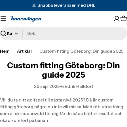
Translation
✌🏼 Snabba leveranser med DHL
missing:
sv.accessibility.skip_to_text
T
m
s
Sök
Hem
Artiklar
Custom fitting Göteborg: Din guide 2025
Custom fitting Göteborg: Din
guide 2025
26 sep. 2025
Fredrik Halldorf
Vill du ta ditt golfspel till nästa nivå 2025? Då är custom
fitting göteborg något du inte vill missa. Med rätt utrustning
som är skräddarsydd för dig får du både bättre resultat och
ökad komfort på banan.