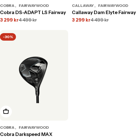
COBRA
FAIRWAYWOOD
CALLAWAY
FAIRWAYWOOD
Cobra DS-ADAPT LS Fairway
Callaway Dam Elyte Fairway
3 299 kr
4 499 kr
3 299 kr
4 499 kr
Translation
Translation
Translation
Translation
missing:
missing:
missing:
missing:
sv.products.product.price.sale_price
sv.products.product.price.regular_price
sv.products.product.price.s
sv.products.product.price.r
-30%
Välj alternativ
COBRA
FAIRWAYWOOD
Cobra Darkspeed MAX