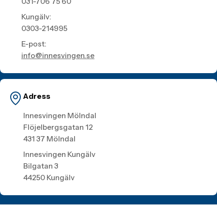
031-706 75 60
Kungälv:
0303-214995
E-post:
info@innesvingen.se
Adress
Innesvingen Mölndal
Flöjelbergsgatan 12
431 37 Mölndal
Innesvingen Kungälv
Bilgatan 3
44250 Kungälv