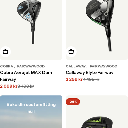
Välj alternativ
Välj alternativ
COBRA
FAIRWAYWOOD
CALLAWAY
FAIRWAYWOOD
Cobra Aerojet MAX Dam
Callaway Elyte Fairway
Fairway
3 299 kr
4 499 kr
Translation
Translation
2 099 kr
3 499 kr
missing:
missing:
Translation
Translation
sv.products.product.price.s
sv.products.product.price.r
missing:
missing:
sv.products.product.price.sale_price
sv.products.product.price.regular_price
-28%
Boka din customfitting
nu !