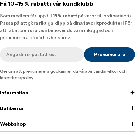
Få 10–15 % rabatt i vår kundklubb
Som medlem får upp till
15 % rabatt
på varor till ordinariepris.
Passa på att göra riktiga
klipp på dina favoritprodukter
! För
att rabattaen ska visa behöver du vara inloggad och
prenumerera på vårt nyhetsbrev.
E-
Prenumerera
post
Genom att prenumerera godkänner du våra
Användarvillkor
och
Integritetspolicy.
Information
Butikerna
Webbshop