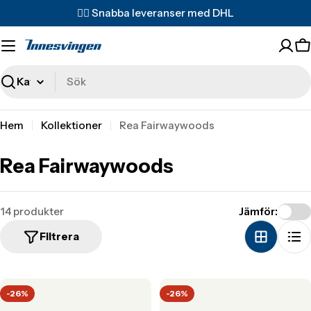
Translation
✌🏼 Snabba leveranser med DHL
missing:
sv.accessibility.skip_to_text
T
m
s
Sök
Hem
Kollektioner
Rea Fairwaywoods
Rea Fairwaywoods
14 produkter
Jämför:
Filtrera
-26%
-26%