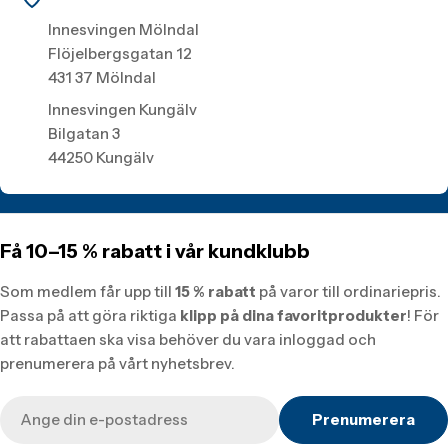
Innesvingen Mölndal
Flöjelbergsgatan 12
431 37 Mölndal
Innesvingen Kungälv
Bilgatan 3
44250 Kungälv
Få 10–15 % rabatt i vår kundklubb
Som medlem får upp till
15 % rabatt
på varor till ordinariepris.
Passa på att göra riktiga
klipp på dina favoritprodukter
! För
att rabattaen ska visa behöver du vara inloggad och
prenumerera på vårt nyhetsbrev.
E-
Prenumerera
post