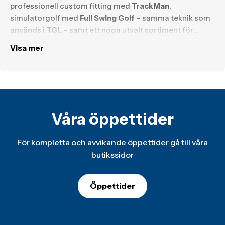
professionell custom fitting med
TrackMan
,
simulatorgolf med
Full Swing Golf
– samma teknik som
används i
TGL
– samt ett noga utvalt sortiment för
spelare som vill utvecklas på riktigt.
Visa mer
Oavsett om du vill sänka ditt handicap, optimera din
utrustning eller bara spela golf året runt i en
inspirerande miljö, är Innesvingen platsen där ditt spel
tar nästa steg.
Våra öppettider
För kompletta och avvikande öppettider gå till våra
butikssidor
Öppettider