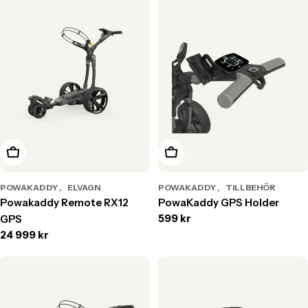
Lägg till i varukorg
Lägg till i varukorg
POWAKADDY
ELVAGN
POWAKADDY
TILLBEHÖR
Powakaddy Remote RX12
PowaKaddy GPS Holder
Translation
599 kr
GPS
missing:
Translation
24 999 kr
sv.products.product.price.r
missing:
sv.products.product.price.regular_price