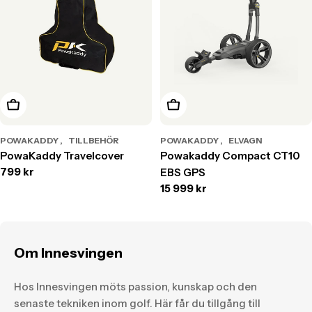
Lägg till i varukorg
Lägg till i varukorg
POWAKADDY
TILLBEHÖR
POWAKADDY
ELVAGN
PowaKaddy Travelcover
Powakaddy Compact CT10
Translation
799 kr
EBS GPS
missing:
Translation
15 999 kr
sv.products.product.price.regular_price
missing:
sv.products.product.price.r
Om Innesvingen
Hos Innesvingen möts passion, kunskap och den
senaste tekniken inom golf. Här får du tillgång till