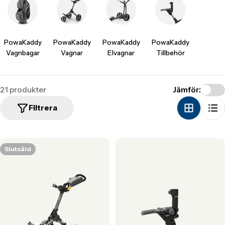
a
t
i
PowaKaddy
PowaKaddy
PowaKaddy
PowaKaddy
Vagnbagar
Vagnar
Elvagnar
Tillbehör
o
n
m
21 produkter
Jämför:
i
Filtrera
s
s
Slutsåld
i
n
g
:
s