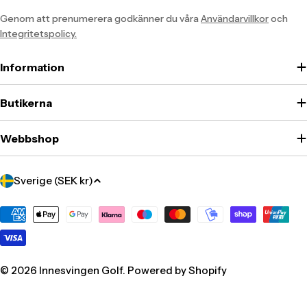
Genom att prenumerera godkänner du våra
Användarvillkor
och
Integritetspolicy.
Information
Butikerna
Webbshop
Translation
Sverige (SEK kr)
missing:
sv.localization.country_label
Translation
missing:
sv.general.payment.methods
© 2026
Innesvingen Golf
. Powered by Shopify