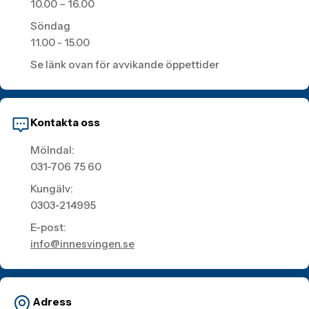
10.00 – 16.00
Söndag
11.00 - 15.00
Se länk ovan för avvikande öppettider
Kontakta oss
Mölndal:
031-706 75 60
Kungälv:
0303-214995
E-post:
info@innesvingen.se
Adress