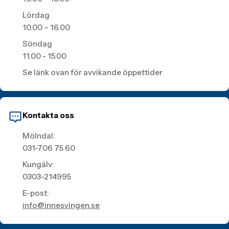
Lördag
10.00 – 16.00
Söndag
11.00 - 15.00
Se länk ovan för avvikande öppettider
Kontakta oss
Mölndal:
031-706 75 60
Kungälv:
0303-214995
E-post:
info@innesvingen.se