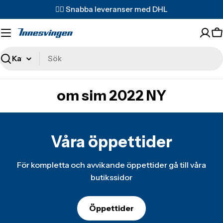
Translation
✌🏼 Snabba leveranser med DHL
missing:
sv.accessibility.skip_to_text
T
m
s
Sök
om sim 2022 NY
Våra öppettider
För kompletta och avvikande öppettider gå till våra
butikssidor
Öppettider