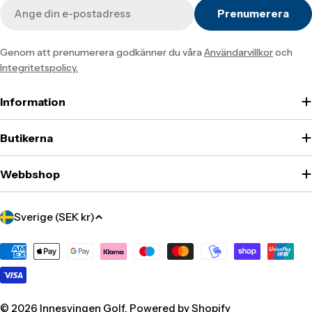
E-
Prenumerera
post
Genom att prenumerera godkänner du våra
Användarvillkor
och
Integritetspolicy.
Information
Butikerna
Webbshop
Translation
Sverige (SEK kr)
missing:
sv.localization.country_label
Translation
missing:
sv.general.payment.methods
© 2026
Innesvingen Golf
. Powered by Shopify