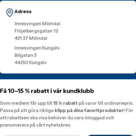
Adress
Innesvingen Mölndal
Flöjelbergsgatan 12
431 37 Mölndal
Innesvingen Kungälv
Bilgatan 3
44250 Kungälv
Få 10–15 % rabatt i vår kundklubb
Som medlem får upp till
15 % rabatt
på varor till ordinariepris.
Passa på att göra riktiga
klipp på dina favoritprodukter
! För
att rabattaen ska visa behöver du vara inloggad och
prenumerera på vårt nyhetsbrev.