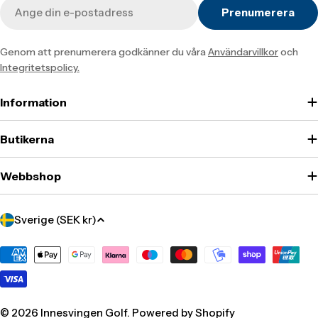
E-
Prenumerera
post
Genom att prenumerera godkänner du våra
Användarvillkor
och
Integritetspolicy.
Information
Butikerna
Webbshop
Translation
Sverige (SEK kr)
missing:
sv.localization.country_label
Translation
missing:
sv.general.payment.methods
© 2026
Innesvingen Golf
. Powered by Shopify