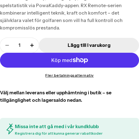
spelstatistik via PowaKaddy-appen. RX Remote-serien
kombinerar intelligent teknik, kraft och komfort – det
självklara valet för golfaren som vill ha full kontroll och
kompromisslös prestanda.
Translation
Lägg till i varukorg
missing:
Translation missing: sv.products.product.quant
Translation missing: sv.products.produ
sv.products.product.quantity.label
Fler betalningsalternativ
Missa inte att gå med i vår kundklubb
Registrera dig för att kunna generar rabattkoder