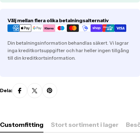
Translation
Välj mellan flera olika betalningsalternativ
missing:
sv.general.payment.methods
Din betalningsinformation behandlas säkert. Vi lagrar
inga kreditkortsuppgifter och har heller ingen tillgång
till din kreditkortsinformation.
Dela:
Customfitting
Stort sortiment i lager
Besö