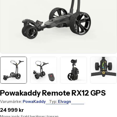
Powakaddy Remote RX12 GPS
Varumärke:
PowaKaddy
Typ:
Elvagn
Translation
24 999 kr
missing:
Moms ingår.
Frakt
beräknas i kassan.