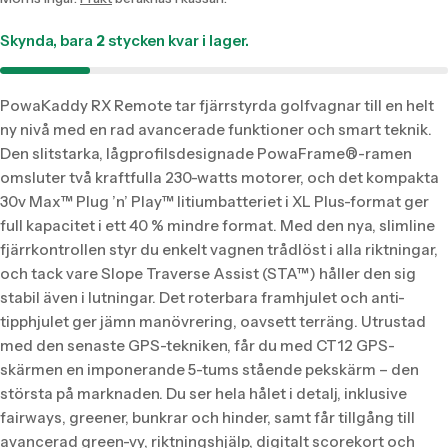
sv.products.product.price.regular_price
Skynda, bara
2
stycken kvar i lager.
PowaKaddy RX Remote tar fjärrstyrda golfvagnar till en helt
ny nivå med en rad avancerade funktioner och smart teknik.
Den slitstarka, lågprofilsdesignade PowaFrame®-ramen
omsluter två kraftfulla 230-watts motorer, och det kompakta
30v Max™ Plug ’n’ Play™ litiumbatteriet i XL Plus-format ger
full kapacitet i ett 40 % mindre format. Med den nya, slimline
fjärrkontrollen styr du enkelt vagnen trådlöst i alla riktningar,
och tack vare Slope Traverse Assist (STA™) håller den sig
stabil även i lutningar. Det roterbara framhjulet och anti-
tipphjulet ger jämn manövrering, oavsett terräng. Utrustad
med den senaste GPS-tekniken, får du med CT12 GPS-
skärmen en imponerande 5-tums stående pekskärm – den
största på marknaden. Du ser hela hålet i detalj, inklusive
fairways, greener, bunkrar och hinder, samt får tillgång till
avancerad green-vy, riktningshjälp, digitalt scorekort och