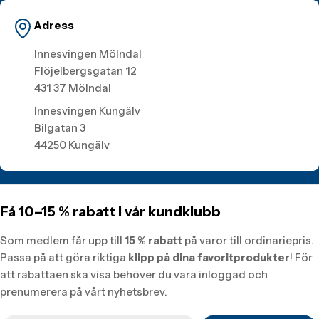
Adress
Innesvingen Mölndal
Flöjelbergsgatan 12
431 37 Mölndal
Innesvingen Kungälv
Bilgatan 3
44250 Kungälv
Få 10–15 % rabatt i vår kundklubb
Som medlem får upp till
15 % rabatt
på varor till ordinariepris.
Passa på att göra riktiga
klipp på dina favoritprodukter
! För
att rabattaen ska visa behöver du vara inloggad och
prenumerera på vårt nyhetsbrev.