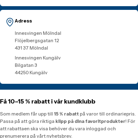
Adress
Innesvingen Mölndal
Flöjelbergsgatan 12
431 37 Mölndal
Innesvingen Kungälv
Bilgatan 3
44250 Kungälv
Få 10–15 % rabatt i vår kundklubb
Som medlem får upp till
15 % rabatt
på varor till ordinariepris.
Passa på att göra riktiga
klipp på dina favoritprodukter
! För
att rabattaen ska visa behöver du vara inloggad och
prenumerera på vårt nyhetsbrev.