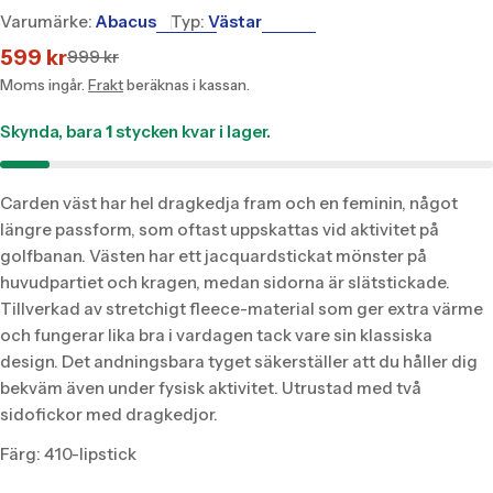
Varumärke:
Abacus
Typ:
Västar
599 kr
999 kr
Translation
Translation
missing:
missing:
Moms ingår.
Frakt
beräknas i kassan.
sv.products.product.price.sale_price
sv.products.product.price.regular_price
Skynda, bara
1
stycken kvar i lager.
Carden väst har hel dragkedja fram och en feminin, något
längre passform, som oftast uppskattas vid aktivitet på
golfbanan. Västen har ett jacquardstickat mönster på
huvudpartiet och kragen, medan sidorna är slätstickade.
Tillverkad av stretchigt fleece-material som ger extra värme
och fungerar lika bra i vardagen tack vare sin klassiska
design. Det andningsbara tyget säkerställer att du håller dig
bekväm även under fysisk aktivitet. Utrustad med två
sidofickor med dragkedjor.
Färg: 410-lipstick