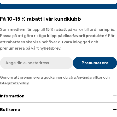
Få 10–15 % rabatt i vår kundklubb
Som medlem får upp till
15 % rabatt
på varor till ordinariepris.
Passa på att göra riktiga
klipp på dina favoritprodukter
! För
att rabattaen ska visa behöver du vara inloggad och
prenumerera på vårt nyhetsbrev.
E-
Prenumerera
post
Genom att prenumerera godkänner du våra
Användarvillkor
och
Integritetspolicy.
Information
Butikerna