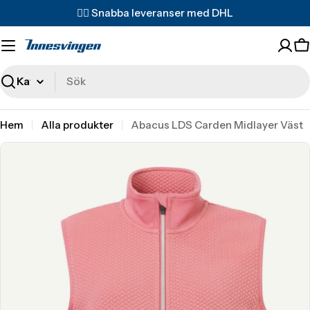
Translation
✌🏼 Snabba leveranser med DHL
missing:
sv.accessibility.skip_to_text
T
m
s
Sök
Hem
Alla produkter
Abacus LDS Carden Midlayer Väst
Translation
missing:
sv.accessibility.skip_to_product_info