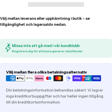
Missa inte att gå med i vår kundklubb
Registrera dig för att kunna generar rabattkoder
Translation
Välj mellan flera olika betalningsalternativ
missing:
sv.general.payment.methods
Din betalningsinformation behandlas säkert. Vi lagrar
inga kreditkortsuppgifter och har heller ingen tillgång
till din kreditkortsinformation.