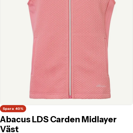
Translation missing: sv.products.product.media.open_media
Spara
40%
Abacus LDS Carden Midlayer
Väst