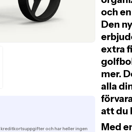
och en
Den ny
erbjud
extra f
golfbo
mer. D
alla di
förvara
att du 
Med en
 kreditkortsuppgifter och har heller ingen