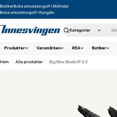
Translation
Butiker
Boka simulatorgolf i Mölndal
missing:
Boka simulatorgolf i Kungälv
sv.accessibility.skip_to_text
Sök
Produkter
Varumärken
REA
Butiker
Hem
Alla produkter
Big Max Blade IP 2.0
Translation
missing:
sv.accessibility.skip_to_product_info