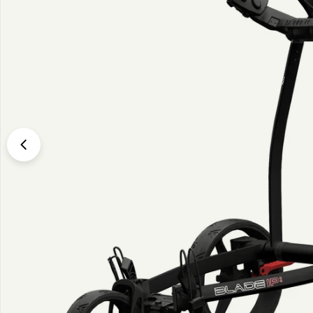
Translation missing: sv.products.product.media.open_media