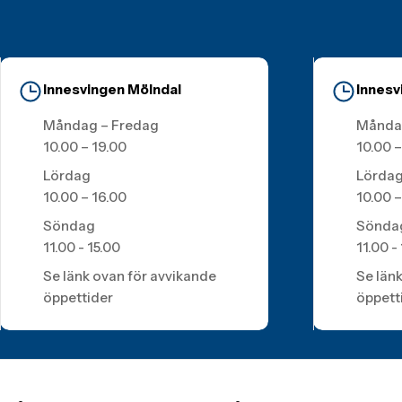
Innesvingen Mölndal
Innesv
Måndag – Fredag
Månda
10.00 – 19.00
10.00 –
Lördag
Lörda
10.00 – 16.00
10.00 –
Söndag
Sönda
11.00 - 15.00
11.00 -
Se länk ovan för avvikande
Se län
öppettider
öppett