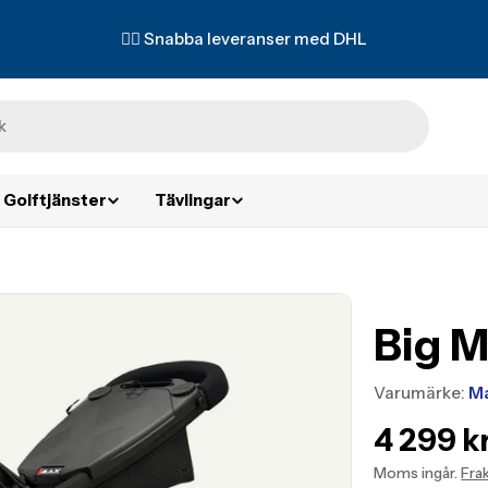
✌🏼 Snabba leveranser med DHL
Golftjänster
Tävlingar
Big M
Varumärke:
M
Transla
4 299 k
missing
Moms ingår.
Fra