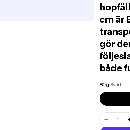
hopfäll
cm är B
transpo
gör den
följes
både fu
Färg:
Svart
Translation
missing:
Translati
sv.products.pr