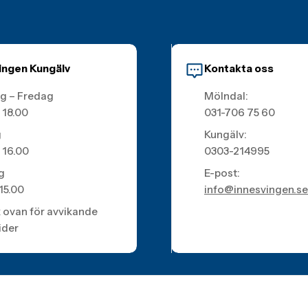
ingen Kungälv
Kontakta oss
g – Fredag
Mölndal:
 18.00
031-706 75 60
g
Kungälv:
 16.00
0303-214995
g
E-post:
 15.00
info@innesvingen.se
k ovan för avvikande
ider