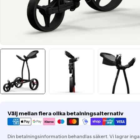
Translation
Välj mellan flera olika betalningsalternativ
missing:
sv.general.payment.methods
Din betalningsinformation behandlas säkert. Vi lagrar inga