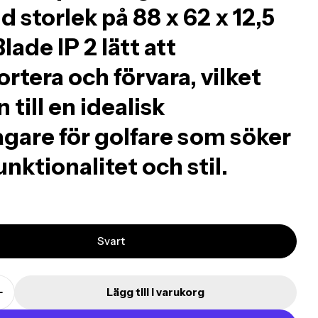
d storlek på 88 x 62 x 12,5
lade IP 2 lätt att
rtera och förvara, vilket
 till en idealisk
lagare för golfare som söker
nktionalitet och stil.
Svart
Lägg till i varukorg
on missing: sv.products.product.quantity.decreas
Translation missing: sv.products.product.quantity
oduct.quantity.label