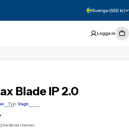
Translation
Sverige (SEK kr)
missing:
sv.localization.count
Logga in
Tra
mis
sv.
ax Blade IP 2.0
ax
Typ:
Vagn
tion
r
:
kt
beräknas i kassan.