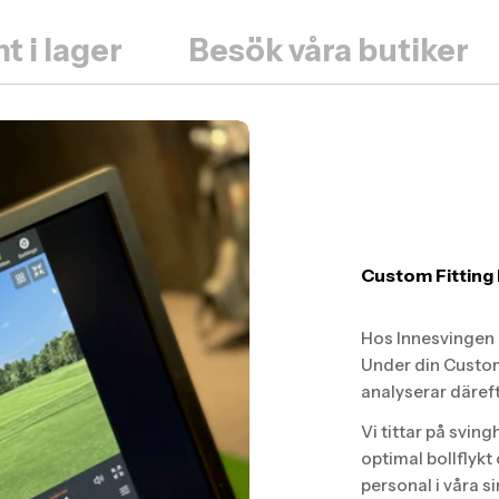
t i lager
Besök våra butiker
Custom Fitting 
Hos Innesvingen G
Under din Custom
analyserar däref
Vi tittar på sving
optimal bollflykt
personal i våra s