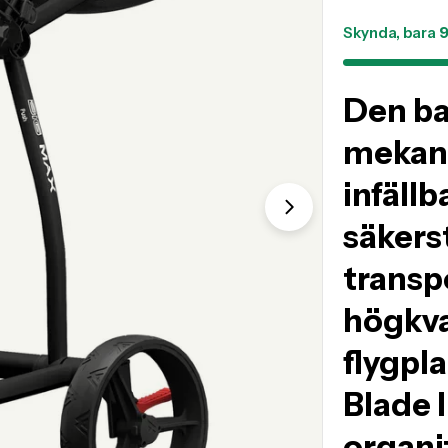
sv.prod
Skynda, bara
Den ba
mekan
infällb
Translation mis
säkers
transpo
högkva
flygpl
Blade 
organi