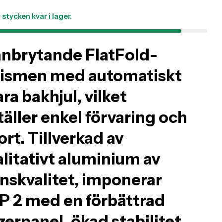
ucts.product.price.regular_price
9
stycken kvar i lager.
nbrytande FlatFold-
ismen med automatiskt
ara bakhjul, vilket
sing: sv.products.product.media.open_media
täller enkel förvaring och
rt. Tillverkad av
litativt aluminium av
anskvalitet, imponerar
IP 2 med en förbättrad
zerpanel, ökad stabilitet