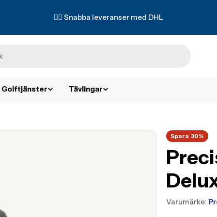
✌🏼 Snabba leveranser med DHL
Golftjänster
Tävlingar
Spara
30%
Preci
Delux
Varumärke:
Pr