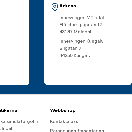
Adress
Innesvingen Mölndal
Flöjelbergsgatan 12
431 37 Mölndal
Innesvingen Kungälv
Bilgatan 3
44250 Kungälv
tikerna
Webbshop
ka simulatorgolf i
Kontakta oss
lndal
Personuppgiftshantering