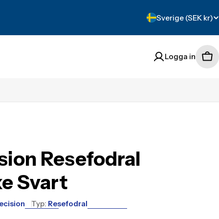
Translation
Sverige (SEK kr)
missing:
sv.localization.count
Logga in
Tra
mis
sv.
sion Resefodral
e Svart
ecision
Typ:
Resefodral