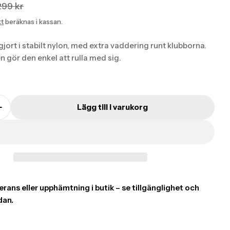
tion
tion
299 kr
kt
beräknas i kassan.
:
:
ucts.product.price.sale_price
ucts.product.price.regular_price
gjort i stabilt nylon, med extra vaddering runt klubborna.
en gör den enkel att rulla med sig.
Lägg till i varukorg
on missing: sv.products.product.quantity.decreas
Translation missing: sv.products.product.quantity
oduct.quantity.label