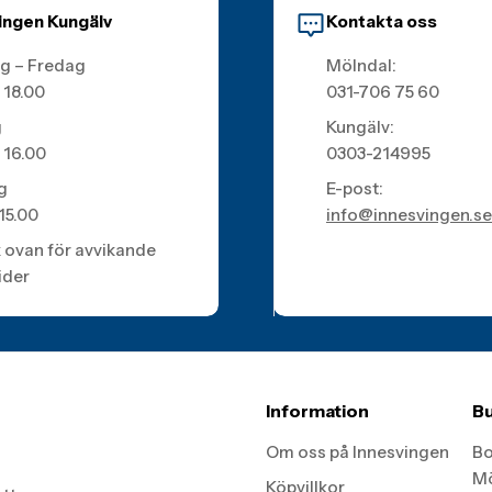
ingen Kungälv
Kontakta oss
g – Fredag
Mölndal:
 18.00
031-706 75 60
g
Kungälv:
 16.00
0303-214995
g
E-post:
 15.00
info@innesvingen.se
k ovan för avvikande
ider
Information
Bu
Om oss på Innesvingen
Bo
Mö
Köpvillkor