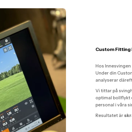
Custom Fitting 
Hos Innesvingen G
Under din Custom
analyserar däref
Vi tittar på sving
optimal bollflykt
personal i våra s
Resultatet är
skr