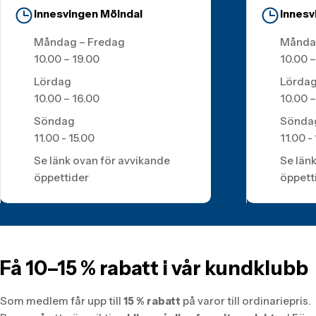
Innesvingen Mölndal
Innesv
Måndag – Fredag
Månda
10.00 – 19.00
10.00 –
Lördag
Lörda
10.00 – 16.00
10.00 –
Söndag
Sönda
11.00 - 15.00
11.00 -
Se länk ovan för avvikande
Se län
öppettider
öppett
Få 10–15 % rabatt i vår kundklubb
Som medlem får upp till
15 % rabatt
på varor till ordinariepris.