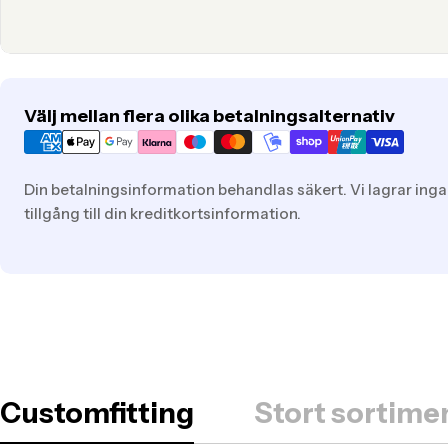
Translation
Välj mellan flera olika betalningsalternativ
missing:
sv.general.payment.methods
Din betalningsinformation behandlas säkert. Vi lagrar inga
tillgång till din kreditkortsinformation.
Customfitting
Stort sortimen