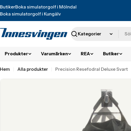
Translation
Butiker
Boka simulatorgolf i Mölndal
missing:
Boka simulatorgolf i Kungälv
sv.accessibility.skip_to_text
Sök
Produkter
Varumärken
REA
Butiker
Hem
Alla produkter
Precision Resefodral Deluxe Svart
Translation
missing:
sv.accessibility.skip_to_product_info