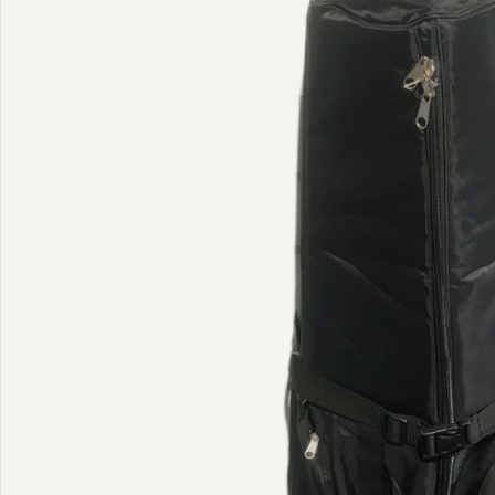
Translation missing: sv.products.product.media.open_media