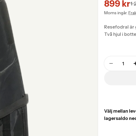
899 kr
Transla
Transla
1 
Moms ingår.
Fra
missing
missing
sv.prod
sv.prod
Resefodral är 
Två hjul i bott
Translation
missing:
Translati
sv.products.pr