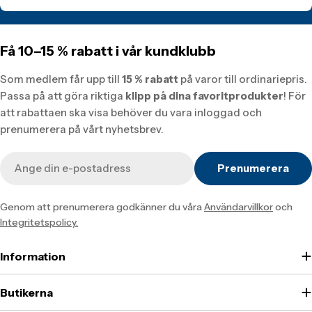
Få 10–15 % rabatt i vår kundklubb
Som medlem får upp till
15 % rabatt
på varor till ordinariepris.
Passa på att göra riktiga
klipp på dina favoritprodukter
! För
att rabattaen ska visa behöver du vara inloggad och
prenumerera på vårt nyhetsbrev.
E-
Prenumerera
post
Genom att prenumerera godkänner du våra
Användarvillkor
och
Integritetspolicy.
Information
Butikerna