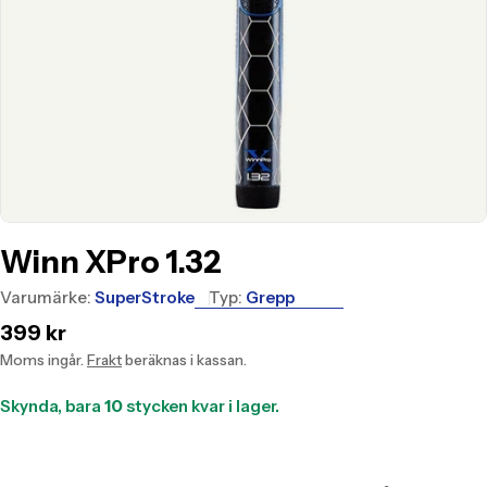
Winn XPro 1.32
Varumärke:
SuperStroke
Typ:
Grepp
Translation
399 kr
missing:
Moms ingår.
Frakt
beräknas i kassan.
sv.products.product.price.regular_price
Skynda, bara
10
stycken kvar i lager.