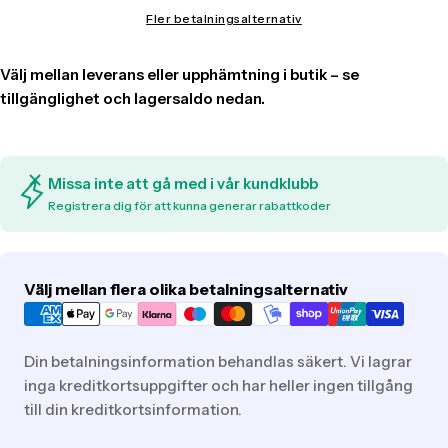
Fler betalningsalternativ
Missa inte att gå med i vår kundklubb
Registrera dig för att kunna generar rabattkoder
Translation
Välj mellan flera olika betalningsalternativ
missing:
sv.general.payment.methods
Din betalningsinformation behandlas säkert. Vi lagrar
inga kreditkortsuppgifter och har heller ingen tillgång
till din kreditkortsinformation.