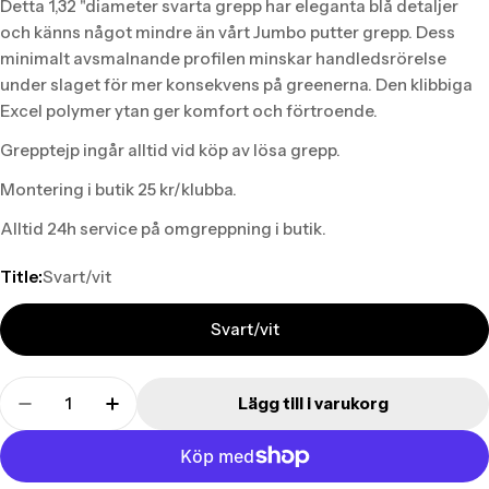
Detta 1,32 "diameter svarta grepp har eleganta blå detaljer
och känns något mindre än vårt Jumbo putter grepp. Dess
minimalt avsmalnande profilen minskar handledsrörelse
under slaget för mer konsekvens på greenerna. Den klibbiga
Excel polymer ytan ger komfort och förtroende.
Grepptejp ingår alltid vid köp av lösa grepp.
Montering i butik 25 kr/klubba.
Alltid 24h service på omgreppning i butik.
Title:
Svart/vit
Svart/vit
Translation
Lägg till i varukorg
missing:
Translation missing: sv.products.product.quant
Translation missing: sv.products.produ
sv.products.product.quantity.label