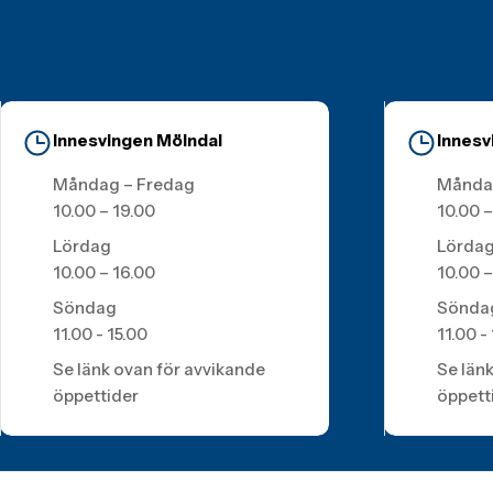
Innesvingen Mölndal
Innesv
Måndag – Fredag
Månda
10.00 – 19.00
10.00 –
Lördag
Lörda
10.00 – 16.00
10.00 –
Söndag
Sönda
11.00 - 15.00
11.00 -
Se länk ovan för avvikande
Se län
öppettider
öppett