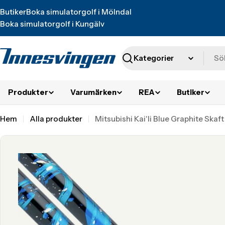
Translation
Butiker
Boka simulatorgolf i Mölndal
missing:
Boka simulatorgolf i Kungälv
sv.accessibility.skip_to_text
Sök
Produkter
Varumärken
REA
Butiker
Hem
Alla produkter
Mitsubishi Kai'li Blue Graphite Skaft
Translation
missing:
sv.accessibility.skip_to_product_info