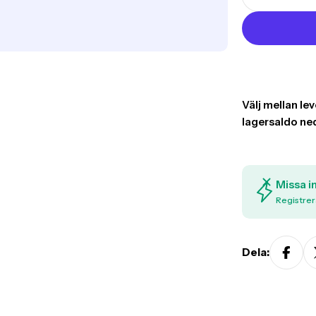
missing:
Translati
sv.products.pr
Missa i
Registrer
Dela: