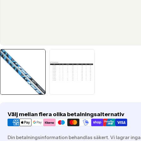
Translation
Välj mellan flera olika betalningsalternativ
missing:
sv.general.payment.methods
Din betalningsinformation behandlas säkert. Vi lagrar inga