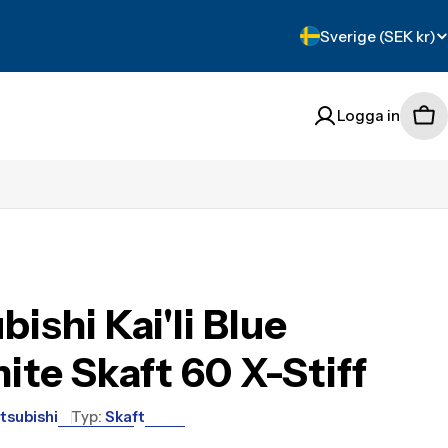
Translation
Sverige (SEK kr)
missing:
sv.localization.count
Logga in
Tra
mis
sv.
bishi Kai'li Blue
ite Skaft 60 X-Stiff
tsubishi
Typ:
Skaft