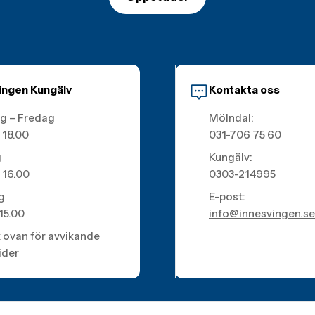
ingen Kungälv
Kontakta oss
g – Fredag
Mölndal:
 18.00
031-706 75 60
g
Kungälv:
 16.00
0303-214995
g
E-post:
 15.00
info@innesvingen.se
k ovan för avvikande
ider