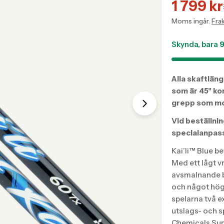
1 799 kr
Transla
Transla
Translation mis
Moms ingår.
Fra
missing
missing
sv.prod
sv.prod
Skynda, bara
Alla skaftläng
som är 45" ko
grepp som mo
Vid beställni
specialanpass
Kai’li™ Blue b
Med ett lågt v
avsmalnande bu
och något högr
spelarna två e
utslags- och s
Chemicals Sup