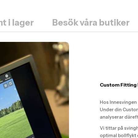
t i lager
Besök våra butiker
Custom Fitting 
Hos Innesvingen G
Under din Custom
analyserar däref
Vi tittar på sving
optimal bollflykt