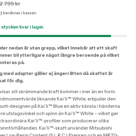
tion
tion
2 799 kr
sing: sv.products.product.media.open_media
kt
beräknas i kassan.
:
:
ucts.product.price.sale_price
ucts.product.price.regular_price
9
stycken kvar i lager.
der nedan är utan grepp, vilket innebär att ett skaft
mmer bli ytterligare något längre beroende på vilket
nteras på.
ng med adapter gäller ej ångerrätten då skaftet är
at för dig.
evisar att skrämmande kraft kommer i mer än en form.
ridmomentvärde liknande Kai’li™ White, erbjuder den
tt-designen på Kai’li™ Blue en aktiv känsla i händerna
e utslagsvinkel och spinn än Kai’li™ White – vilket ger
xtraordinära Kai’li™-profiler som producerar olika
pinnförhållanden. Kai’li™-skaft använder Mitsubishi
er Low Resin Content (S.L.R.C.) Prepreg och en MR70-