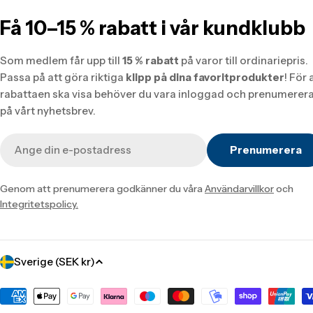
Få 10–15 % rabatt i vår kundklubb
Som medlem får upp till
15 % rabatt
på varor till ordinariepris.
Passa på att göra riktiga
klipp på dina favoritprodukter
! För 
rabattaen ska visa behöver du vara inloggad och prenumerer
på vårt nyhetsbrev.
E-
Prenumerera
post
Genom att prenumerera godkänner du våra
Användarvillkor
och
Integritetspolicy.
Translation
Sverige (SEK kr)
missing:
sv.localization.country_label
Translation
missing: