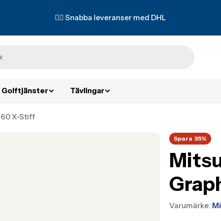
✌🏼 Snabba leveranser med DHL
Golftjänster
Tävlingar
 60 X-Stiff
Spara
35%
Mitsu
Graph
Varumärke:
Mi