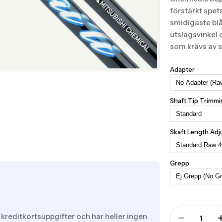
förstärkt spets
smidigaste blå
utslagsvinkel 
som krävs av s
Adapter
Shaft Tip Trimm
Skaft Length Ad
Grepp
Translation
 kreditkortsuppgifter och har heller ingen