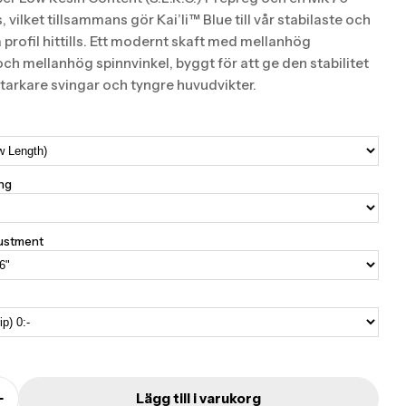
, vilket tillsammans gör Kai’li™ Blue till vår stabilaste och
 profil hittills. Ett modernt skaft med mellanhög
och mellanhög spinnvinkel, byggt för att ge den stabilitet
tarkare svingar och tyngre huvudvikter.
ing
justment
Lägg till i varukorg