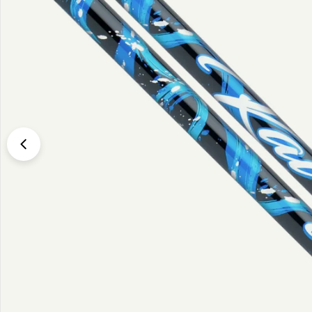
Translation missing: sv.products.product.media.open_media