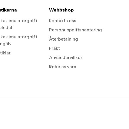
tikerna
Webbshop
ka simulatorgolf i
Kontakta oss
lndal
Personuppgiftshantering
ka simulatorgolf i
Återbetalning
ngälv
Frakt
tiklar
Användarvillkor
Retur av vara