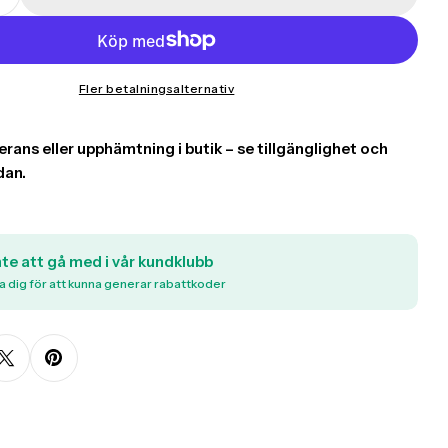
on missing: sv.products.product.quantity.decreas
Translation missing: sv.products.product.quantity
oduct.quantity.label
Fler betalningsalternativ
nte att gå med i vår kundklubb
a dig för att kunna generar rabattkoder