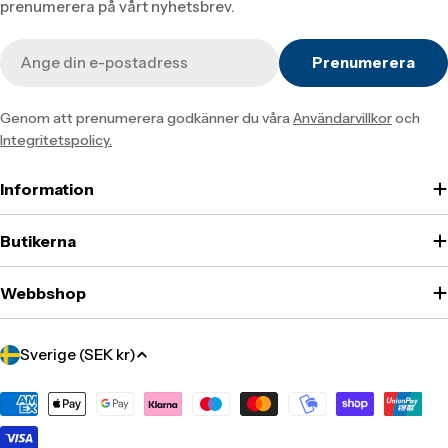
prenumerera på vårt nyhetsbrev.
E-
Prenumerera
post
Genom att prenumerera godkänner du våra
Användarvillkor
och
Integritetspolicy.
Information
Butikerna
Webbshop
Translation
Sverige (SEK kr)
missing:
sv.localization.country_label
Translation
missing: