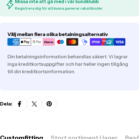
Missa inte att gå med i vår kundklubb
Registrera dig för att kunna generar rabattkoder
Translation
Välj mellan flera olika betalningsalternativ
missing:
sv.general.payment.methods
Din betalningsinformation behandlas säkert. Vi lagrar
inga kreditkortsuppgifter och har heller ingen tillgång
till din kreditkortsinformation.
Dela:
Customfitting
Stort sortiment i lager
Besö