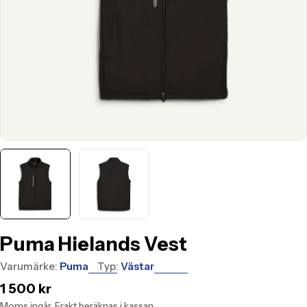
Puma Hielands Vest
Varumärke:
Puma
Typ:
Västar
Translation
1 500 kr
missing:
Moms ingår.
Frakt
beräknas i kassan.