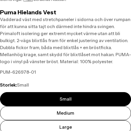
sv.products.product.price.regular_price
Puma Hielands Vest
Vadderad väst med stretchpaneler i sidorna och över rumpan
för att kunna sitta tajt och därmed inte hindra svingen.
Primaloft isolering ger extremt mycket värme utan att bli
bulkigt. 2-vägs blixtlås fram för enkel justering av ventilation.
Dubbla fickor fram, båda med blixtlås + en bröstficka.
Mellanhög krage, samt skydd för blixtlåset mot hakan. PUMA-
logo i vinyl på vänster bröst. Material: 100% polyester.
PUM-626978-01
Storlek:
Small
Small
Medium
Large