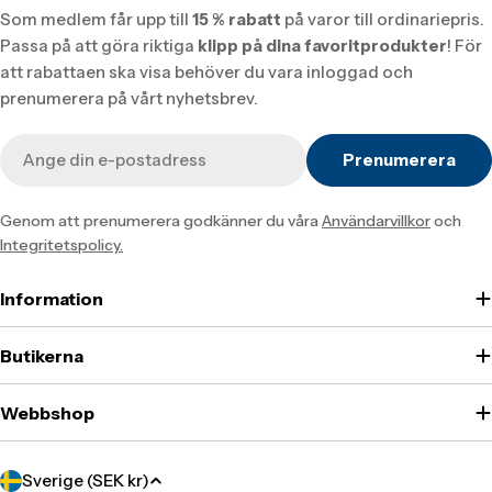
Som medlem får upp till
15 % rabatt
på varor till ordinariepris.
Passa på att göra riktiga
klipp på dina favoritprodukter
! För
att rabattaen ska visa behöver du vara inloggad och
prenumerera på vårt nyhetsbrev.
E-
Prenumerera
post
Genom att prenumerera godkänner du våra
Användarvillkor
och
Integritetspolicy.
Information
Butikerna
Webbshop
Translation
Sverige (SEK kr)