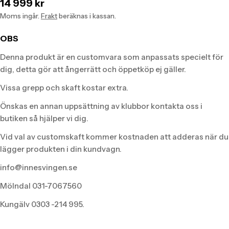
Translation
14 999 kr
missing:
Moms ingår.
Frakt
beräknas i kassan.
sv.products.product.price.regular_price
OBS
Denna produkt är en customvara som anpassats specielt för
dig, detta gör att ångerrätt och öppetköp ej gäller.
Vissa grepp och skaft kostar extra.
Önskas en annan uppsättning av klubbor kontakta oss i
butiken så hjälper vi dig.
Vid val av customskaft kommer kostnaden att adderas när du
lägger produkten i din kundvagn.
info@innesvingen.se
Mölndal 031-7067560
Kungälv 0303 -214 995.