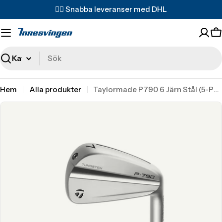
Translation
✌🏼 Snabba leveranser med DHL
missing:
sv.accessibility.skip_to_text
T
m
s
Sök
Hem
Alla produkter
Taylormade P790 6 Järn Stål (5-PW) 2024 Custom
Translation
missing:
sv.accessibility.skip_to_product_info
Translation missing: sv.products.product.media.open_media