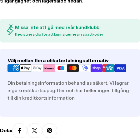
Missa inte att gå med i vår kundklubb
Registrera dig för att kunna generar rabattkoder
Translation
Välj mellan flera olika betalningsalternativ
missing:
sv.general.payment.methods
Din betalningsinformation behandlas säkert. Vi lagrar
inga kreditkortsuppgifter och har heller ingen tillgång
till din kreditkortsinformation.
Dela: