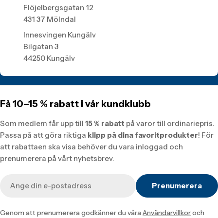
Flöjelbergsgatan 12
431 37 Mölndal
Innesvingen Kungälv
Bilgatan 3
44250 Kungälv
Få 10–15 % rabatt i vår kundklubb
Som medlem får upp till
15 % rabatt
på varor till ordinariepris.
Passa på att göra riktiga
klipp på dina favoritprodukter
! För
att rabattaen ska visa behöver du vara inloggad och
prenumerera på vårt nyhetsbrev.
E-
Prenumerera
post
Genom att prenumerera godkänner du våra
Användarvillkor
och