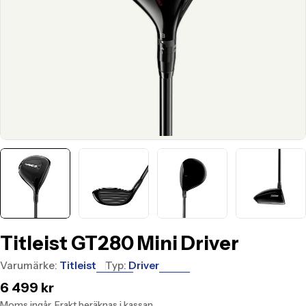
Titleist GT280 Mini Driver
Varumärke:
Titleist
Typ:
Driver
Translation
6 499 kr
missing:
Moms ingår.
Frakt
beräknas i kassan.