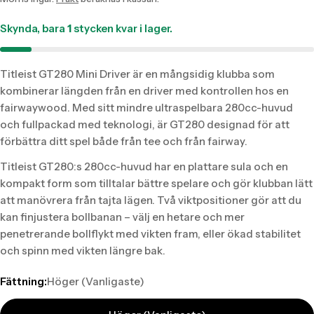
sv.products.product.price.regular_price
Skynda, bara
1
stycken kvar i lager.
Titleist GT280 Mini Driver är en mångsidig klubba som
kombinerar längden från en driver med kontrollen hos en
fairwaywood. Med sitt mindre ultraspelbara 280cc-huvud
och fullpackad med teknologi, är GT280 designad för att
förbättra ditt spel både från tee och från fairway.
Titleist GT280:s 280cc-huvud har en plattare sula och en
kompakt form som tilltalar bättre spelare och gör klubban lätt
att manövrera från tajta lägen. Två viktpositioner gör att du
kan finjustera bollbanan – välj en hetare och mer
penetrerande bollflykt med vikten fram, eller ökad stabilitet
och spinn med vikten längre bak.
Fättning:
Höger (Vanligaste)