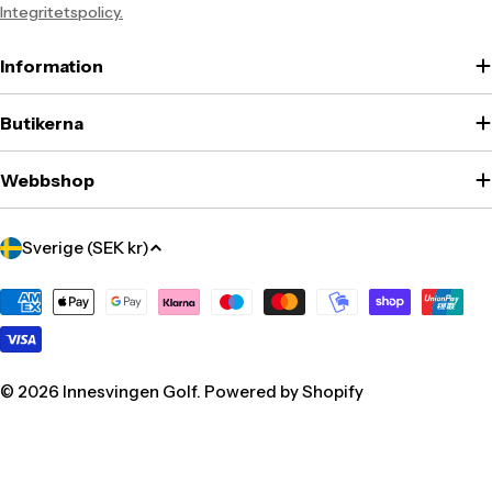
Integritetspolicy.
Information
Butikerna
Webbshop
Translation
Sverige (SEK kr)
missing:
sv.localization.country_label
Translation
missing:
sv.general.payment.methods
© 2026
Innesvingen Golf
. Powered by Shopify