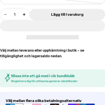
Translation
missing:
Translation
sv.products.product.variant_so
Lägg till i varukorg
missing:
Translation missing: sv.products.product.quant
Translation missing: sv.products.produ
sv.products.product.quantity.label
Missa inte att gå med i vår kundklubb
Registrera dig för att kunna generar rabattkoder
Translation
Välj mellan flera olika betalningsalternativ