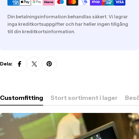
missing:
sv.general.payment.methods
Din betalningsinformation behandlas säkert. Vi lagrar
inga kreditkortsuppgifter och har heller ingen tillgång
till din kreditkortsinformation.
Dela:
Customfitting
Stort sortiment i lager
Besö