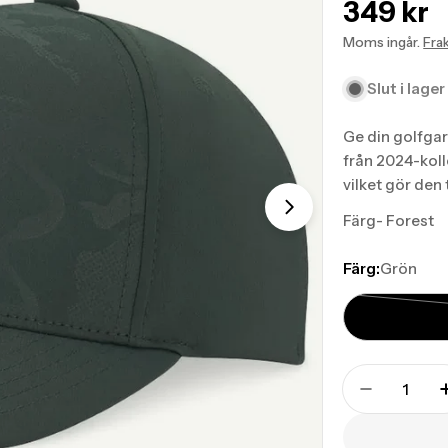
Transla
349 kr
missing
Moms ingår.
Fra
sv.prod
Slut i lager
Ge din golfga
från 2024-koll
vilket gör den 
Translation mis
Färg- Forest
Färg:
Grön
Translation
missing:
Translati
sv.products.pr