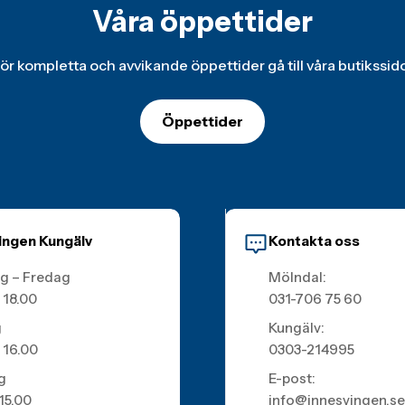
Våra öppettider
ör kompletta och avvikande öppettider gå till våra butikssid
Öppettider
ingen Kungälv
Kontakta oss
g – Fredag
Mölndal:
 18.00
031-706 75 60
g
Kungälv:
 16.00
0303-214995
g
E-post:
 15.00
info@innesvingen.se