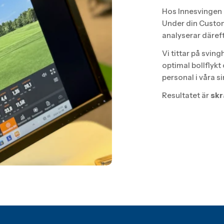
Hos Innesvingen G
Under din Custom
analyserar däref
Vi tittar på sving
optimal bollflykt
personal i våra s
Resultatet är
skr