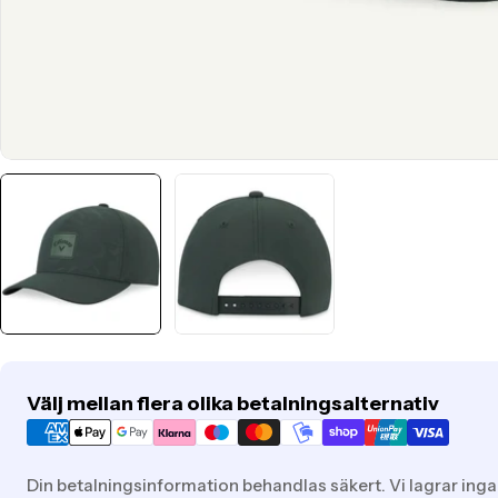
Translation
Välj mellan flera olika betalningsalternativ
missing:
sv.general.payment.methods
Din betalningsinformation behandlas säkert. Vi lagrar inga