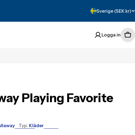
Translation
Sverige (SEK kr)
missing:
sv.localization.count
Logga in
Tra
mis
sv.
way Playing Favorite
k
llaway
Typ:
Kläder