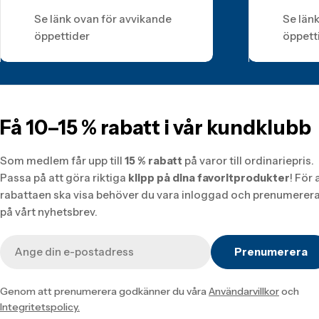
Se länk ovan för avvikande
Se län
öppettider
öppett
Få 10–15 % rabatt i vår kundklubb
Som medlem får upp till
15 % rabatt
på varor till ordinariepris.
Passa på att göra riktiga
klipp på dina favoritprodukter
! För 
rabattaen ska visa behöver du vara inloggad och prenumerer
på vårt nyhetsbrev.
E-
Prenumerera
post
Genom att prenumerera godkänner du våra
Användarvillkor
och
Integritetspolicy.