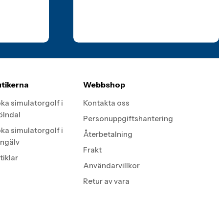
tikerna
Webbshop
ka simulatorgolf i
Kontakta oss
lndal
Personuppgiftshantering
ka simulatorgolf i
Återbetalning
ngälv
Frakt
tiklar
Användarvillkor
Retur av vara