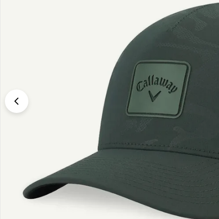
Translation missing: sv.products.product.media.open_media