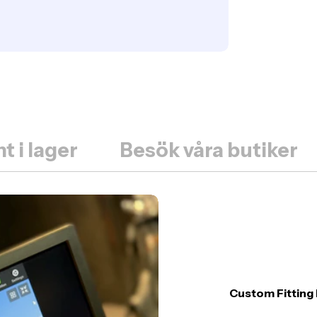
t i lager
Besök våra butiker
Custom Fitting 