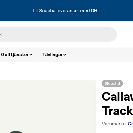
✌🏼 Snabba leveranser med DHL
Golftjänster
Tävlingar
Slutsåld
Calla
Trac
Varumärke:
Ca