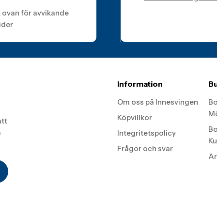
k ovan för avvikande
ider
Information
Bu
Om oss på Innesvingen
Bo
Mö
Köpvillkor
att
Bo
a
Integritetspolicy
Ku
Frågor och svar
Ar