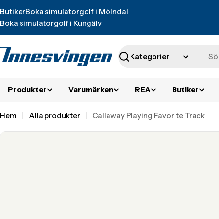
Translation
Butiker
Boka simulatorgolf i Mölndal
missing:
Boka simulatorgolf i Kungälv
sv.accessibility.skip_to_text
Sök
Produkter
Varumärken
REA
Butiker
Hem
Alla produkter
Callaway Playing Favorite Track
Translation
missing:
sv.accessibility.skip_to_product_info