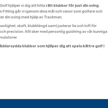
olf hjälper vi dig att hitta
rätt klubbor för just din sving
.
 Fitting går vi igenom dina mål och vanor som golfare och
ter din sving med hjälp av Trackman.
hastighet, skaft, klubblängd samt justerar lie och loft för
 och precision. Allt sker med personlig guidning av vår kunniga
imulatorer.
äddarsydda klubbor som hjälper dig att spela bättre golf !