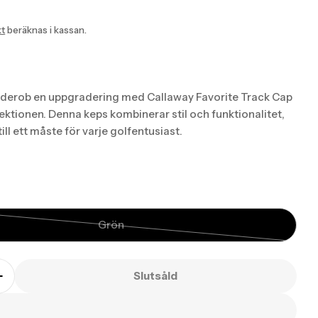
tion
:
kt
beräknas i kassan.
ucts.product.price.regular_price
rderob en uppgradering med Callaway Favorite Track Cap
ektionen. Denna keps kombinerar stil och funktionalitet,
till ett måste för varje golfentusiast.
sing: sv.products.product.media.open_media
Grön
Translation
missing:
sv.products.product.variant_sold_out_or
Slutsåld
on missing: sv.products.product.quantity.decreas
Translation missing: sv.products.product.quantity
oduct.quantity.label