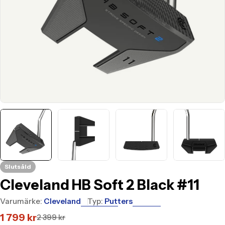
Slutsåld
Cleveland HB Soft 2 Black #11
Varumärke:
Cleveland
Typ:
Putters
1 799 kr
2 399 kr
Translation
Translation