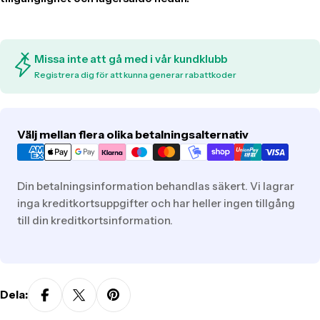
Missa inte att gå med i vår kundklubb
Registrera dig för att kunna generar rabattkoder
Translation
Välj mellan flera olika betalningsalternativ
missing:
sv.general.payment.methods
Din betalningsinformation behandlas säkert. Vi lagrar
inga kreditkortsuppgifter och har heller ingen tillgång
till din kreditkortsinformation.
Dela: