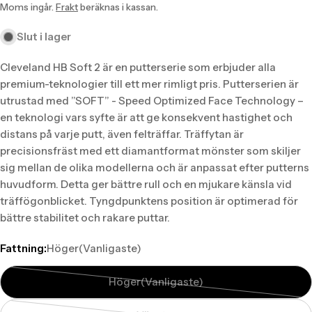
missing:
missing:
Moms ingår.
Frakt
beräknas i kassan.
sv.products.product.price.sale_price
sv.products.product.price.regular_price
Slut i lager
Cleveland HB Soft 2 är en putterserie som erbjuder alla
premium-teknologier till ett mer rimligt pris. Putterserien är
utrustad med ”SOFT” - Speed Optimized Face Technology –
en teknologi vars syfte är att ge konsekvent hastighet och
distans på varje putt, även felträffar. Träffytan är
precisionsfräst med ett diamantformat mönster som skiljer
sig mellan de olika modellerna och är anpassat efter putterns
huvudform. Detta ger bättre rull och en mjukare känsla vid
träffögonblicket. Tyngdpunktens position är optimerad för
bättre stabilitet och rakare puttar.
Fattning:
Höger(Vanligaste)
Höger(Vanligaste)
Translation
missing: