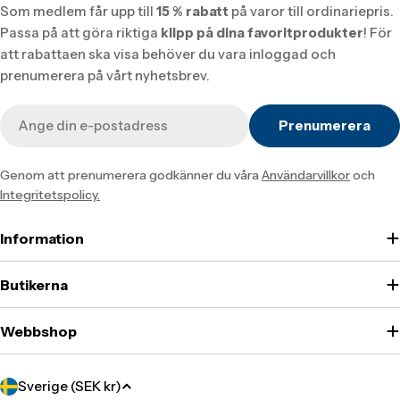
Som medlem får upp till
15 % rabatt
på varor till ordinariepris.
Passa på att göra riktiga
klipp på dina favoritprodukter
! För
att rabattaen ska visa behöver du vara inloggad och
prenumerera på vårt nyhetsbrev.
E-
Prenumerera
post
Genom att prenumerera godkänner du våra
Användarvillkor
och
Integritetspolicy.
Information
Butikerna
Webbshop
Translation
Sverige (SEK kr)