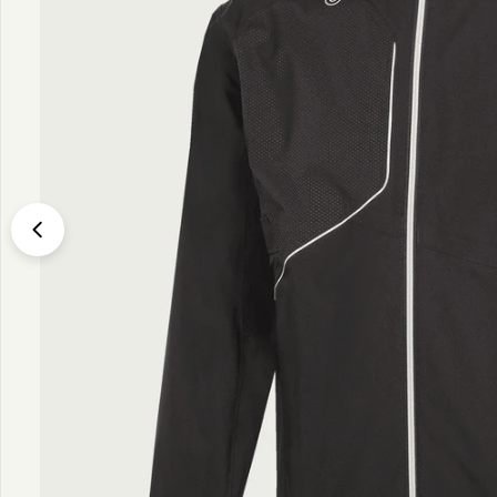
Translation missing: sv.products.product.media.open_media