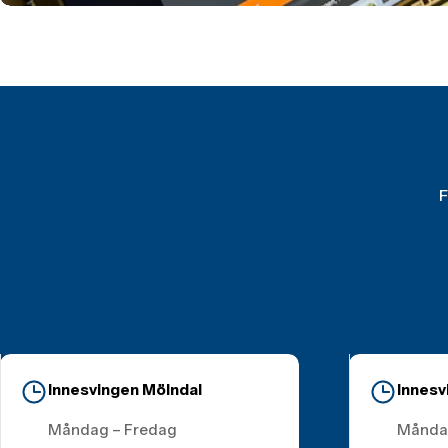
F
Innesvingen Mölndal
Innesv
Måndag – Fredag
Månda