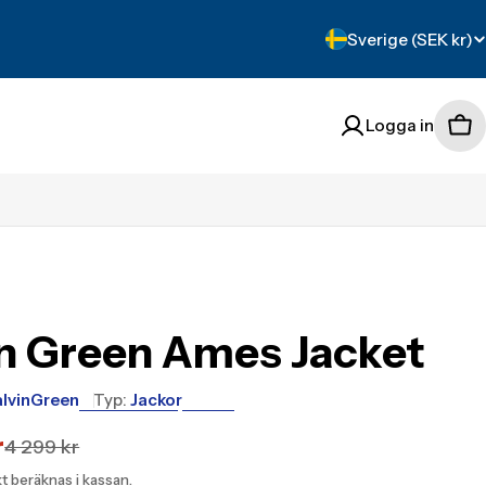
Translation
Sverige (SEK kr)
missing:
sv.localization.count
Logga in
Tra
mis
sv.
n Green Ames Jacket
lvinGreen
Typ:
Jackor
r
tion
tion
4 299 kr
kt
beräknas i kassan.