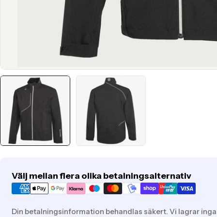
Translation
Välj mellan flera olika betalningsalternativ
missing:
sv.general.payment.methods
Din betalningsinformation behandlas säkert. Vi lagrar inga