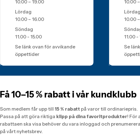
10.00 – 19.00
10.00 –
Lördag
Lörda
10.00 – 16.00
10.00 –
Söndag
Sönda
11.00 - 15.00
11.00 -
Se länk ovan för avvikande
Se län
öppettider
öppett
Få 10–15 % rabatt i vår kundklubb
Som medlem får upp till
15 % rabatt
på varor till ordinariepris.
Passa på att göra riktiga
klipp på dina favoritprodukter
! För 
rabattaen ska visa behöver du vara inloggad och prenumerer
på vårt nyhetsbrev.