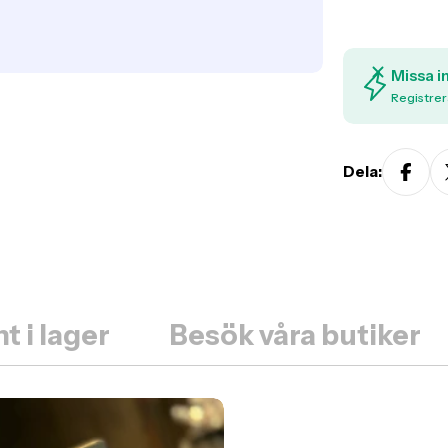
Missa i
Registrer
Dela:
t i lager
Besök våra butiker