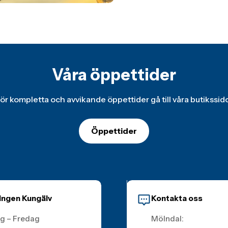
Våra öppettider
ör kompletta och avvikande öppettider gå till våra butikssid
Öppettider
ingen Kungälv
Kontakta oss
g – Fredag
Mölndal: