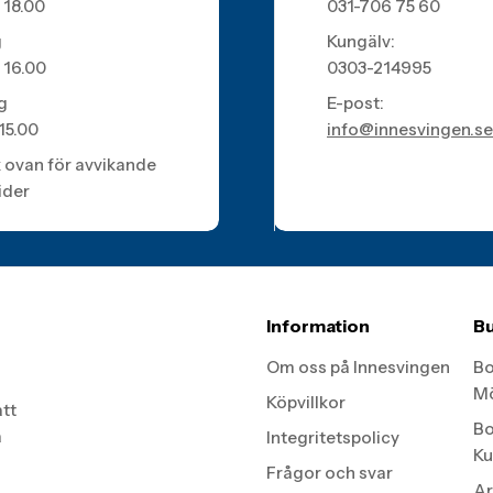
 18.00
031-706 75 60
g
Kungälv:
 16.00
0303-214995
g
E-post:
 15.00
info@innesvingen.se
k ovan för avvikande
ider
Information
Bu
Om oss på Innesvingen
Bo
Mö
Köpvillkor
att
Bo
a
Integritetspolicy
Ku
Frågor och svar
Ar