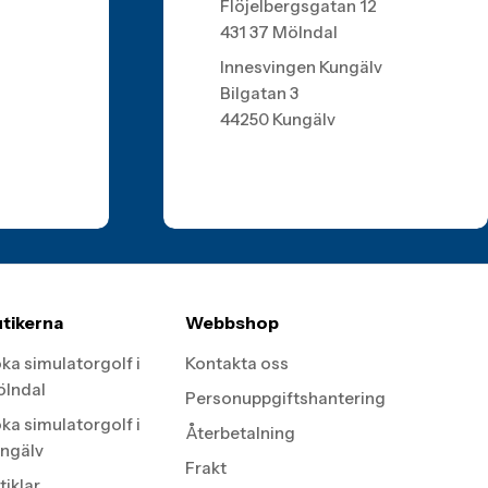
Flöjelbergsgatan 12
431 37 Mölndal
Innesvingen Kungälv
Bilgatan 3
44250 Kungälv
tikerna
Webbshop
ka simulatorgolf i
Kontakta oss
lndal
Personuppgiftshantering
ka simulatorgolf i
Återbetalning
ngälv
Frakt
tiklar