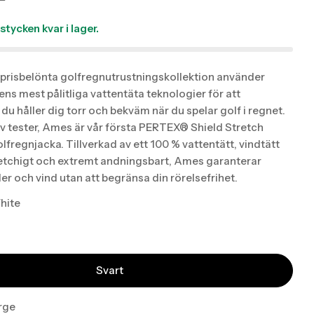
:
:
ucts.product.price.sale_price
ucts.product.price.regular_price
stycken kvar i lager.
 prisbelönta golfregnutrustningskollektion använder
ens mest pålitliga vattentäta teknologier för att
 du håller dig torr och bekväm när du spelar golf i regnet.
v tester, Ames är vår första PERTEX® Shield Stretch
fregnjacka. Tillverkad av ett 100 % vattentätt, vindtätt
sing: sv.products.product.media.open_media
retchigt och extremt andningsbart, Ames garanterar
r och vind utan att begränsa din rörelsefrihet.
hite
Svart
rge