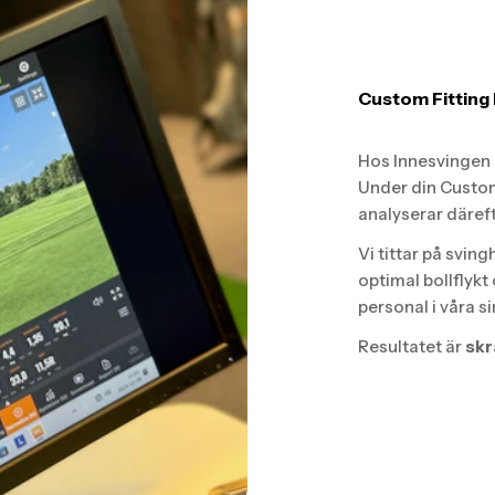
Custom Fitting 
Hos Innesvingen G
Under din Custom
analyserar däref
Vi tittar på sving
optimal bollflykt
personal i våra s
Resultatet är
skr