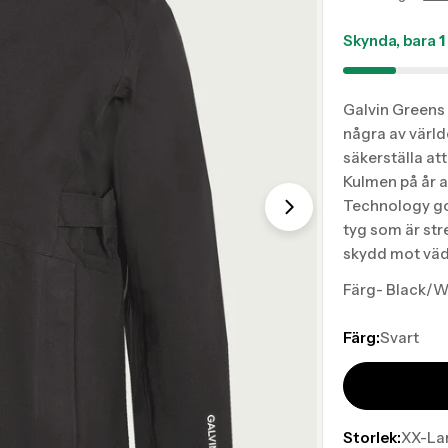
missing
missing
sv.prod
sv.prod
Skynda, bara
1
Galvin Greens
några av värld
säkerställa att
Kulmen på år a
Technology gol
Translation mis
tyg som är st
skydd mot väde
Färg- Black/W
Färg:
Svart
Storlek:
XX-La