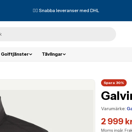
✌🏼 Snabba leveranser med DHL
Golftjänster
Tävlingar
Spara
30%
Galvi
Varumärke:
Ga
2 999 k
Transla
Transla
Moms ingår.
Fra