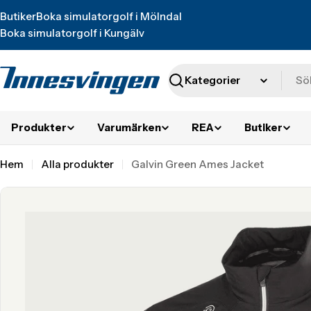
Translation
Butiker
Boka simulatorgolf i Mölndal
missing:
Boka simulatorgolf i Kungälv
sv.accessibility.skip_to_text
Sök
Produkter
Varumärken
REA
Butiker
Hem
Alla produkter
Galvin Green Ames Jacket
Translation
missing:
sv.accessibility.skip_to_product_info