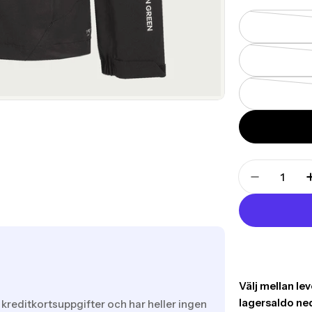
Translation
missing:
Translati
sv.products.pr
 kreditkortsuppgifter och har heller ingen