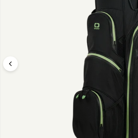
Translation missing: sv.products.product.media.open_media