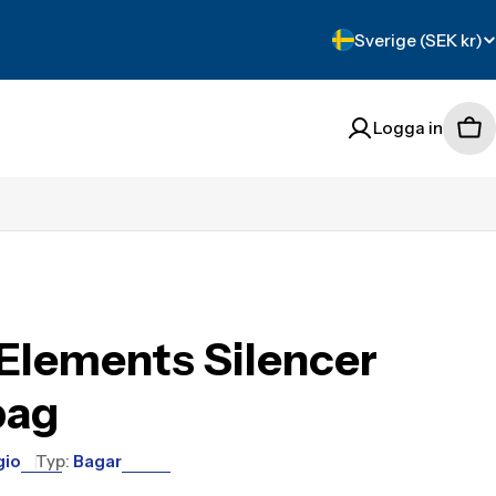
Translation
Sverige (SEK kr)
missing:
sv.localization.count
Logga in
Tra
mis
sv.
Elements Silencer
bag
gio
Typ:
Bagar