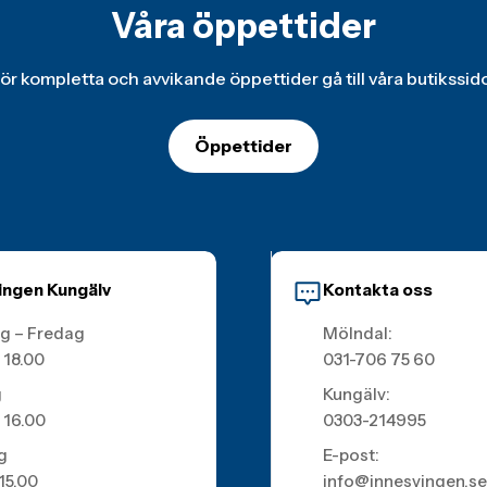
Våra öppettider
ör kompletta och avvikande öppettider gå till våra butikssid
Öppettider
ingen Kungälv
Kontakta oss
g – Fredag
Mölndal:
 18.00
031-706 75 60
g
Kungälv:
 16.00
0303-214995
g
E-post:
 15.00
info@innesvingen.se