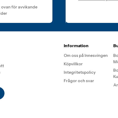
k ovan för avvikande
ider
Information
Bu
Om oss på Innesvingen
Bo
Mö
Köpvillkor
att
Bo
a
Integritetspolicy
Ku
Frågor och svar
Ar