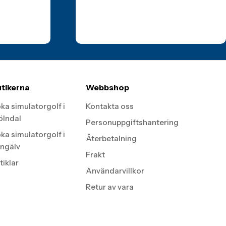
tikerna
Webbshop
ka simulatorgolf i
Kontakta oss
lndal
Personuppgiftshantering
ka simulatorgolf i
Återbetalning
ngälv
Frakt
tiklar
Användarvillkor
Retur av vara