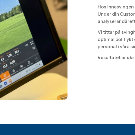
Hos Innesvingen G
Under din Custom
analyserar däref
Vi tittar på sving
optimal bollflykt
personal i våra s
Resultatet är
skr