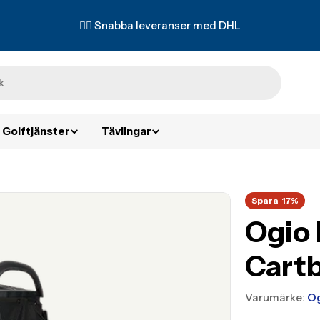
✌🏼 Snabba leveranser med DHL
Golftjänster
Tävlingar
Spara
17%
Ogio 
Cart
Varumärke:
O