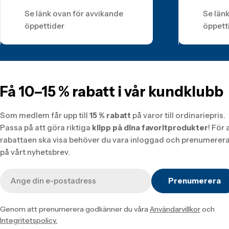
Se länk ovan för avvikande
Se län
öppettider
öppett
Få 10–15 % rabatt i vår kundklubb
Som medlem får upp till
15 % rabatt
på varor till ordinariepris.
Passa på att göra riktiga
klipp på dina favoritprodukter
! För 
rabattaen ska visa behöver du vara inloggad och prenumerer
på vårt nyhetsbrev.
E-
Prenumerera
post
Genom att prenumerera godkänner du våra
Användarvillkor
och
Integritetspolicy.