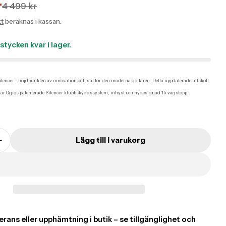
r
tion
tion
4 499 kr
kt
beräknas i kassan.
:
:
ucts.product.price.sale_price
ucts.product.price.regular_price
stycken kvar i lager.
ilencer - höjdpunkten av innovation och stil för den moderna golfaren. Detta uppdaterade tillskott
 har Ogios patenterade Silencer klubbskyddssystem, inhyst i en nydesignad 15-vägstopp.
Lägg till i varukorg
on missing: sv.products.product.quantity.decreas
Translation missing: sv.products.product.quantity
oduct.quantity.label
sing: sv.products.product.media.open_media