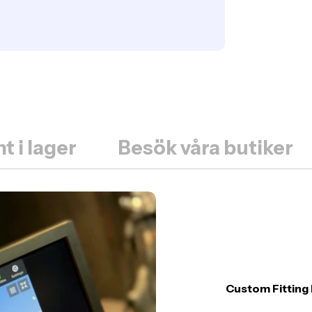
t i lager
Besök våra butiker
Custom Fitting 