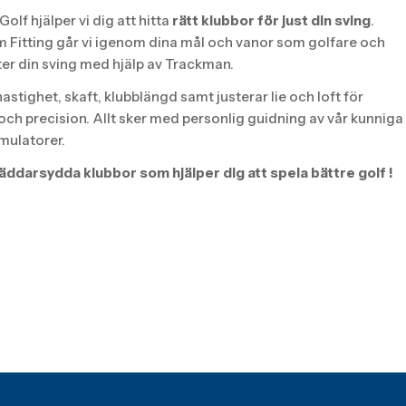
olf hjälper vi dig att hitta
rätt klubbor för just din sving
.
 Fitting går vi igenom dina mål och vanor som golfare och
ter din sving med hjälp av Trackman.
hastighet, skaft, klubblängd samt justerar lie och loft för
 och precision. Allt sker med personlig guidning av vår kunniga
imulatorer.
äddarsydda klubbor som hjälper dig att spela bättre golf !