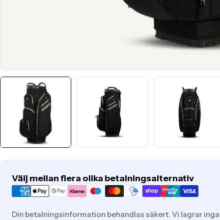
Translation
Välj mellan flera olika betalningsalternativ
missing:
sv.general.payment.methods
Din betalningsinformation behandlas säkert. Vi lagrar inga