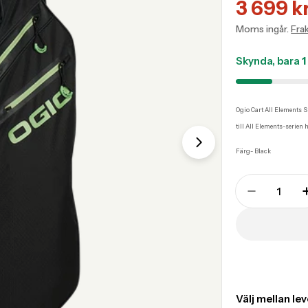
3 699 k
Transla
Transla
Moms ingår.
Fra
missing
missing
sv.prod
sv.prod
Skynda, bara
1
Ogio Cart All Elements S
till All Elements-serien
Färg- Black
Translation
missing:
Translati
sv.products.pr
Translation mis