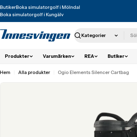
Translation
Butiker
Boka simulatorgolf i Mölndal
missing:
Boka simulatorgolf i Kungälv
sv.accessibility.skip_to_text
Sök
Produkter
Varumärken
REA
Butiker
Hem
Alla produkter
Ogio Elements Silencer Cartbag
Translation
missing:
sv.accessibility.skip_to_product_info