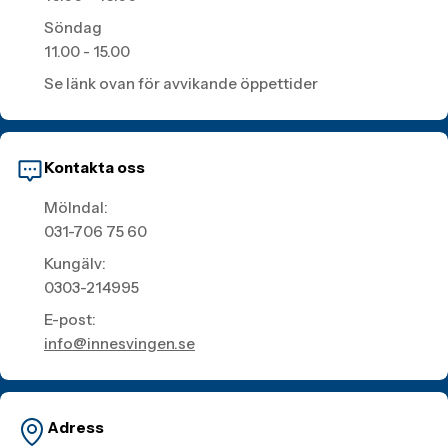
Söndag
11.00 - 15.00
Se länk ovan för avvikande öppettider
Kontakta oss
Mölndal:
031-706 75 60
Kungälv:
0303-214995
E-post:
info@innesvingen.se
Adress