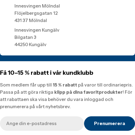
Innesvingen Mölndal
Flöjelbergsgatan 12
431 37 Mölndal
Innesvingen Kungälv
Bilgatan 3
44250 Kungälv
Få 10–15 % rabatt i vår kundklubb
Som medlem får upp till
15 % rabatt
på varor till ordinariepris.
Passa på att göra riktiga
klipp på dina favoritprodukter
! För
att rabattaen ska visa behöver du vara inloggad och
prenumerera på vårt nyhetsbrev.
E-
Prenumerera
post