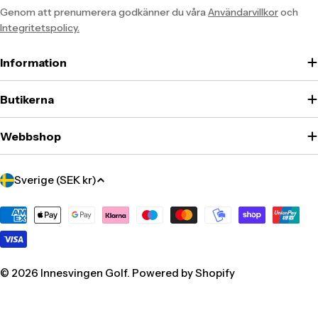
Genom att prenumerera godkänner du våra
Användarvillkor
och
Integritetspolicy.
Information
Butikerna
Webbshop
Translation
Sverige (SEK kr)
missing:
sv.localization.country_label
Translation
missing:
sv.general.payment.methods
© 2026
Innesvingen Golf
. Powered by Shopify