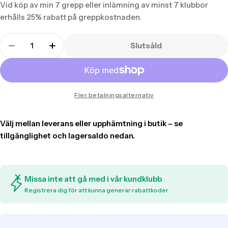
Vid köp av min 7 grepp eller inlämning av minst 7 klubbor
erhålls 25% rabatt på greppkostnaden.
Translation
Slutsåld
missing:
Translation missing: sv.products.product.quant
Translation missing: sv.products.produ
sv.products.product.quantity.label
Fler betalningsalternativ
Missa inte att gå med i vår kundklubb
Registrera dig för att kunna generar rabattkoder