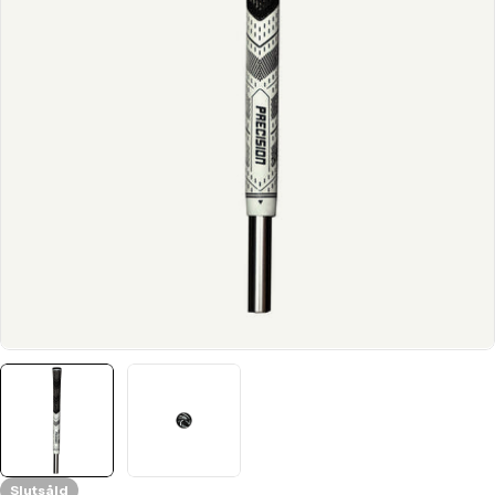
Translation missing: sv.products.product.media.open_media
Slutsåld