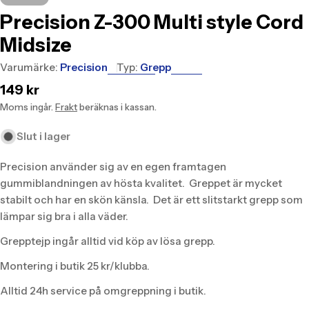
Precision Z-300 Multi style Cord
Midsize
Varumärke:
Precision
Typ:
Grepp
Translation
149 kr
missing:
Moms ingår.
Frakt
beräknas i kassan.
sv.products.product.price.regular_price
Slut i lager
Precision använder sig av en egen framtagen
gummiblandningen av hösta kvalitet. Greppet är mycket
stabilt och har en skön känsla. Det är ett slitstarkt grepp som
lämpar sig bra i alla väder.
Grepptejp ingår alltid vid köp av lösa grepp.
Montering i butik 25 kr/klubba.
Alltid 24h service på omgreppning i butik.