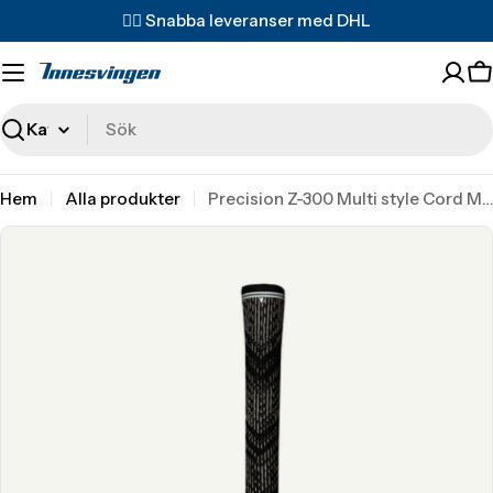
Translation
✌🏼 Snabba leveranser med DHL
missing:
sv.accessibility.skip_to_text
T
m
s
Sök
Hem
Alla produkter
Precision Z-300 Multi style Cord Midsize
Translation
missing:
sv.accessibility.skip_to_product_info