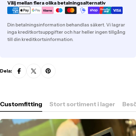
Translation
Välj mellan flera olika betalningsalternativ
missing:
sv.general.payment.methods
Din betalningsinformation behandlas säkert. Vi lagrar
inga kreditkortsuppgifter och har heller ingen tillgång
till din kreditkortsinformation.
Dela:
Customfitting
Stort sortiment i lager
Besö