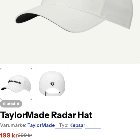
Slutsåld
TaylorMade Radar Hat
Varumärke:
TaylorMade
Typ:
Kepsar
199 kr
299 kr
Translation
Translation