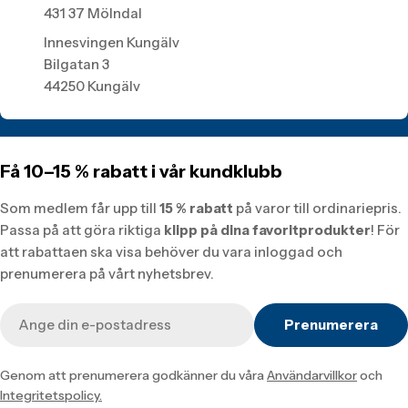
431 37 Mölndal
Innesvingen Kungälv
Bilgatan 3
44250 Kungälv
Få 10–15 % rabatt i vår kundklubb
Som medlem får upp till
15 % rabatt
på varor till ordinariepris.
Passa på att göra riktiga
klipp på dina favoritprodukter
! För
att rabattaen ska visa behöver du vara inloggad och
prenumerera på vårt nyhetsbrev.
E-
Prenumerera
post
Genom att prenumerera godkänner du våra
Användarvillkor
och
Integritetspolicy.