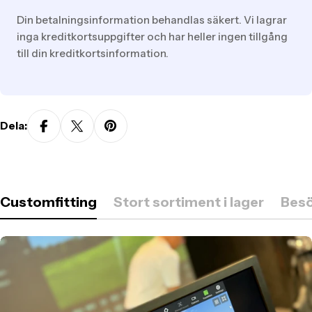
sv.general.payment.methods
Din betalningsinformation behandlas säkert. Vi lagrar
inga kreditkortsuppgifter och har heller ingen tillgång
till din kreditkortsinformation.
Dela:
Customfitting
Stort sortiment i lager
Besö