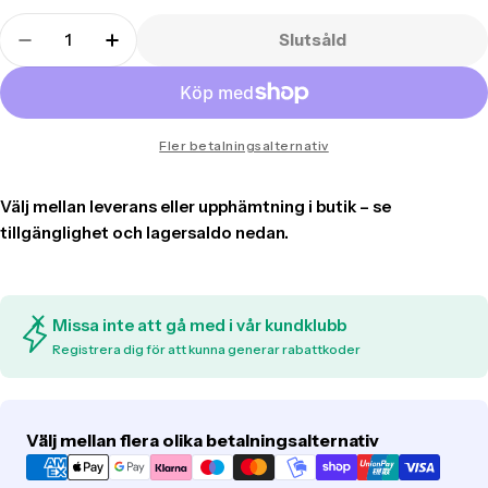
missing:
Translation
sv.products.product.variant_so
Slutsåld
missing:
Translation missing: sv.products.product.quant
Translation missing: sv.products.produ
sv.products.product.quantity.label
Fler betalningsalternativ
Missa inte att gå med i vår kundklubb
Registrera dig för att kunna generar rabattkoder
Translation
Välj mellan flera olika betalningsalternativ
missing: