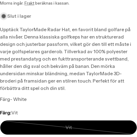
missing:
missing:
Moms ingår.
Frakt
beräknas i kassan.
sv.products.product.price.sale_price
sv.products.product.price.regular_price
Slut i lager
Upptäck TaylorMade Radar Hat, en favorit bland golfare på
alla nivåer. Denna klassiska golfkeps har en strukturerad
design och justerbar passform, vilket gör den till ett måste i
varje golfspelares garderob. Tillverkad av 100% polyester
med prestandatyg och en fukttransporterande svettband,
håller den dig sval och bekväm på banan. Den mörka
undersidan minskar bländning, medan TaylorMade 3D-
broderi på framsidan ger en stilren touch. Perfekt för att
förbättra ditt spel och din stil.
Färg- White
Färg:
Vit
Vit
Translation